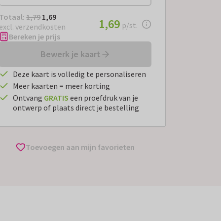
Totaal:
€ 1,69
Totaal:
1,79
1,69
€ 1,69
1,69
per stuk
p/st.
excl. verzendkosten
Bereken je prijs
Bewerk je kaart
Deze kaart is volledig te personaliseren
Meer kaarten = meer korting
Ontvang
GRATIS
een proefdruk van je
ontwerp of plaats direct je bestelling
Toevoegen aan mijn favorieten