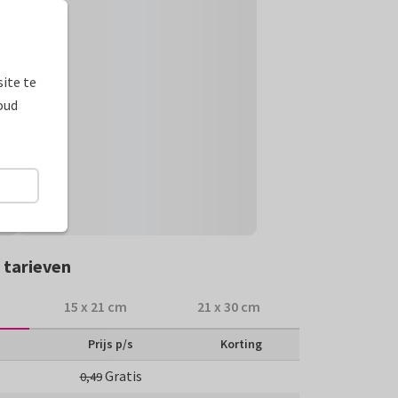
ite te
oud
 tarieven
15 x 21 cm
21 x 30 cm
Prijs p/s
Korting
Gratis
0,49