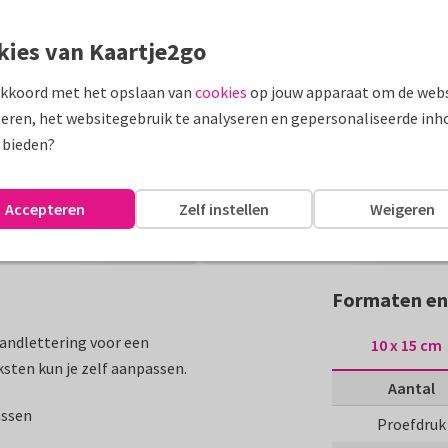
kies van Kaartje2go
akkoord met het opslaan van
cookies
op jouw apparaat om de webs
eren, het websitegebruik te analyseren en gepersonaliseerde inh
 bieden?
Accepteren
Zelf instellen
Weigeren
Formaten en
handlettering voor een
10 x 15 cm
ksten kun je zelf aanpassen.
Aantal
assen
Proefdruk