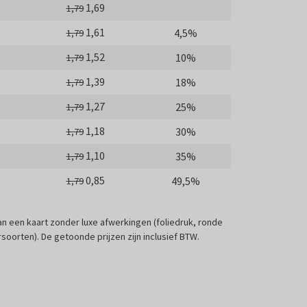
1,69
1,79
1,61
4,5%
1,79
1,52
10%
1,79
1,39
18%
1,79
1,27
25%
1,79
1,18
30%
1,79
1,10
35%
1,79
0,85
49,5%
1,79
 van een kaart zonder luxe afwerkingen (foliedruk, ronde
soorten). De getoonde prijzen zijn inclusief BTW.