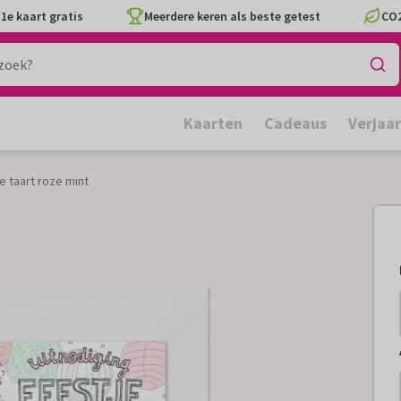
1e kaart gratis
Meerdere keren als beste getest
CO2
Kaarten
Cadeaus
Verjaa
e taart roze mint