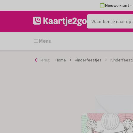
Ga
Nieuwe klant = 
naar
de
inhoud
Menu
Terug
Home
Kinderfeestjes
Kinderfeestj