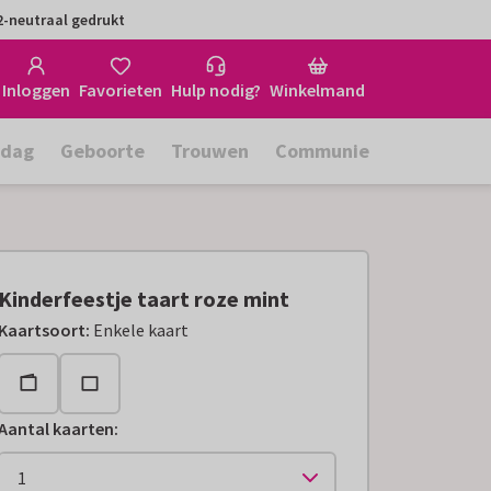
-neutraal gedrukt
Inloggen
Favorieten
Hulp nodig?
Winkelmand
rdag
Geboorte
Trouwen
Communie
Kinderfeestje taart roze mint
Kaartsoort
:
Enkele kaart
Aantal kaarten
: