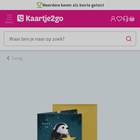
Ga
Meerdere keren als beste getest
naar
de
MENU
inhoud
Terug