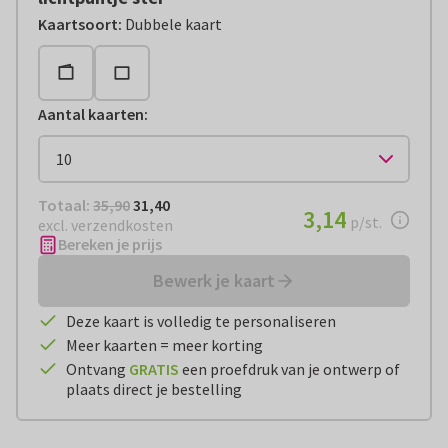
Kaartsoort
:
Dubbele kaart
Aantal kaarten
:
Totaal:
€ 31,40
Totaal:
35,90
31,40
€ 3,14
3,14
per stuk
p/st.
excl. verzendkosten
Bereken je prijs
Bewerk je kaart
Deze kaart is volledig te personaliseren
Meer kaarten = meer korting
Ontvang
GRATIS
een proefdruk van je ontwerp of
plaats direct je bestelling