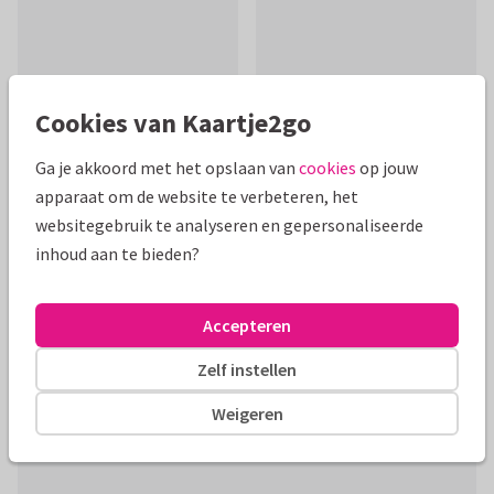
Cookies van Kaartje2go
Ga je akkoord met het opslaan van
cookies
op jouw
apparaat om de website te verbeteren, het
websitegebruik te analyseren en gepersonaliseerde
Mooie extra's bij je kaart
inhoud aan te bieden?
Accepteren
Zelf instellen
Weigeren