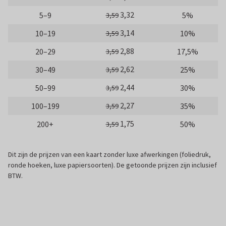
3,32
5–9
5%
3,59
3,14
10–19
10%
3,59
2,88
20–29
17,5%
3,59
2,62
30–49
25%
3,59
2,44
50–99
30%
3,59
2,27
100–199
35%
3,59
1,75
200+
50%
3,59
Dit zijn de prijzen van een kaart zonder luxe afwerkingen (foliedruk,
ronde hoeken, luxe papiersoorten). De getoonde prijzen zijn inclusief
BTW.