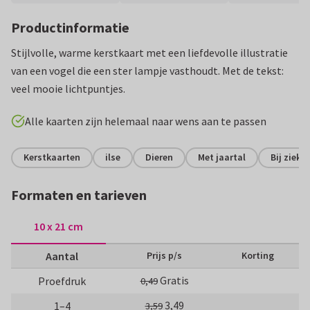
Productinformatie
Stijlvolle, warme kerstkaart met een liefdevolle illustratie
van een vogel die een ster lampje vasthoudt. Met de tekst:
veel mooie lichtpuntjes.
Alle kaarten zijn helemaal naar wens aan te passen
Kerstkaarten
ilse
Dieren
Met jaartal
Bij ziekt
Formaten en tarieven
10 x 21 cm
Aantal
Prijs p/s
Korting
Gratis
Proefdruk
0,49
3,49
1–4
3,59