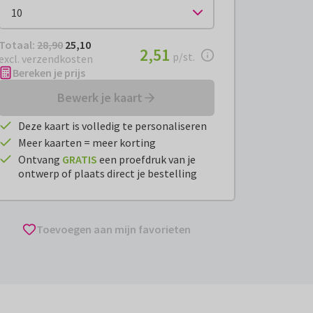
Totaal:
€ 25,10
Totaal:
28,90
25,10
€ 2,51
2,51
per stuk
p/st.
excl. verzendkosten
Bereken je prijs
Bewerk je kaart
Deze kaart is volledig te personaliseren
Meer kaarten = meer korting
Ontvang
GRATIS
een proefdruk van je
ontwerp of plaats direct je bestelling
Toevoegen aan mijn favorieten