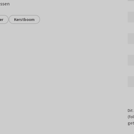
assen
er
Kerstboom
Dit
(fo
get