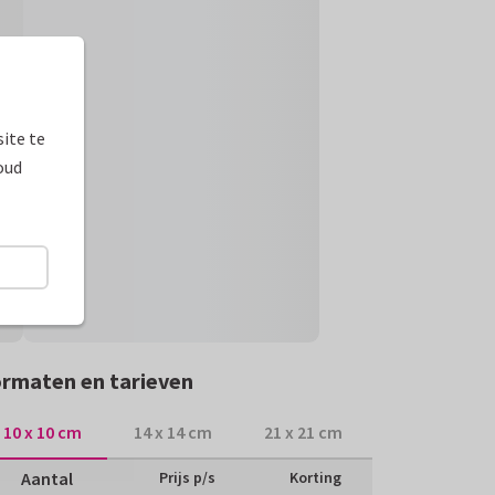
ite te
oud
rmaten en tarieven
10 x 10 cm
14 x 14 cm
21 x 21 cm
Aantal
Prijs p/s
Korting