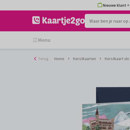
Ga
Nieuwe klant = 
naar
de
inhoud
Menu
Terug
Home
Kerstkaarten
Kerstkaart sk