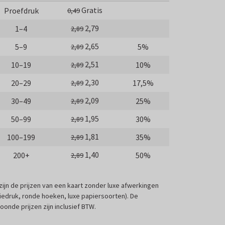
Gratis
Proefdruk
0,49
2,79
1–4
2,89
2,65
5–9
5%
2,89
2,51
10–19
10%
2,89
2,30
20–29
17,5%
2,89
2,09
30–49
25%
2,89
1,95
50–99
30%
2,89
1,81
100–199
35%
2,89
1,40
200+
50%
2,89
 zijn de prijzen van een kaart zonder luxe afwerkingen
liedruk, ronde hoeken, luxe papiersoorten). De
oonde prijzen zijn inclusief BTW.