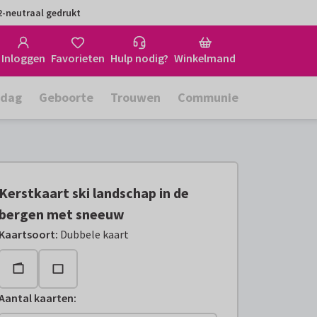
-neutraal gedrukt
Inloggen
Favorieten
Hulp nodig?
Winkelmand
rdag
Geboorte
Trouwen
Communie
Kerstkaart ski landschap in de
bergen met sneeuw
Kaartsoort
:
Dubbele kaart
Aantal kaarten
: