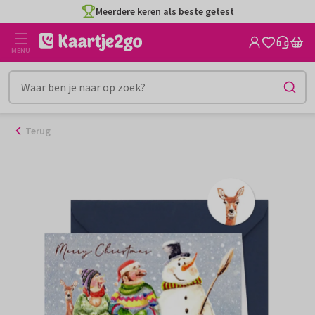
Ga
Meerdere keren als beste getest
naar
de
MENU
inhoud
Terug