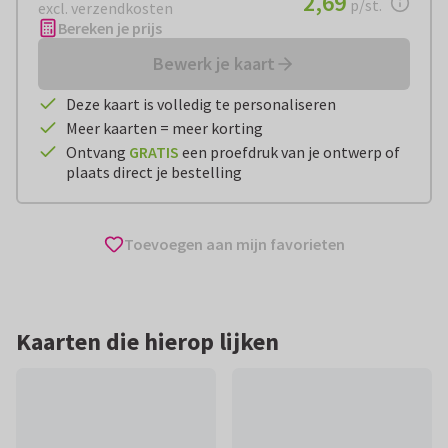
2,69
p/st.
excl. verzendkosten
Bereken je prijs
Bewerk je kaart
Deze kaart is volledig te personaliseren
Meer kaarten = meer korting
Ontvang
GRATIS
een proefdruk van je ontwerp of
plaats direct je bestelling
Toevoegen aan mijn favorieten
Kaarten die hierop lijken