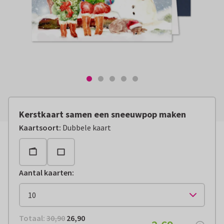
Kerstkaart samen een sneeuwpop maken
Kaartsoort
:
Dubbele kaart
Aantal kaarten
:
Totaal:
€ 26,90
Totaal:
30,90
26,90
€ 2,69
per stuk