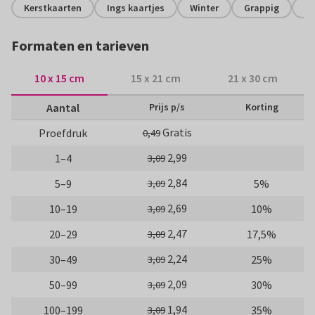
Kerstkaarten
Ings kaartjes
Winter
Grappig
H
Formaten en tarieven
10 x 15 cm
15 x 21 cm
21 x 30 cm
Aantal
Prijs p/s
Korting
Gratis
Proefdruk
0,49
2,99
1–4
3,09
2,84
5–9
5%
3,09
2,69
10–19
10%
3,09
2,47
20–29
17,5%
3,09
2,24
30–49
25%
3,09
2,09
50–99
30%
3,09
1,94
100–199
35%
3,09