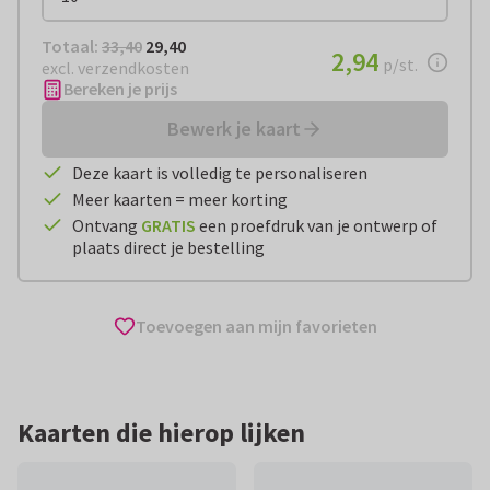
Totaal:
€ 29,40
Totaal:
33,40
29,40
€ 2,94
2,94
per stuk
p/st.
excl. verzendkosten
Bereken je prijs
Bewerk je kaart
Deze kaart is volledig te personaliseren
Meer kaarten = meer korting
Ontvang
GRATIS
een proefdruk van je ontwerp of
plaats direct je bestelling
Toevoegen aan mijn favorieten
Kaarten die hierop lijken