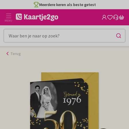
Ga
Meerdere keren als beste getest
naar
de
MENU
inhoud
Terug