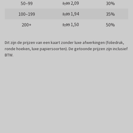
2,09
50–99
30%
3,09
1,94
100–199
35%
3,09
1,50
200+
50%
3,09
Dit zijn de prijzen van een kaart zonder luxe afwerkingen (foliedruk,
ronde hoeken, luxe papiersoorten). De getoonde prijzen zijn inclusief
BTW.