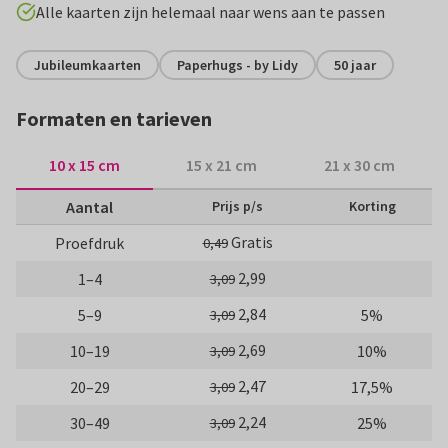
Alle kaarten zijn helemaal naar wens aan te passen
Jubileumkaarten
Paperhugs - by Lidy
50 jaar
Formaten en tarieven
10 x 15 cm
15 x 21 cm
21 x 30 cm
Aantal
Prijs p/s
Korting
Gratis
Proefdruk
0,49
2,99
1–4
3,09
2,84
5–9
5%
3,09
2,69
10–19
10%
3,09
2,47
20–29
17,5%
3,09
2,24
30–49
25%
3,09