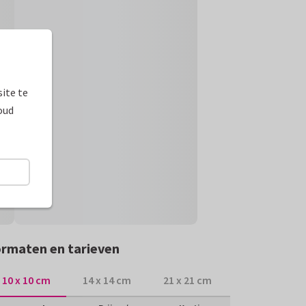
ite te
oud
rmaten en tarieven
10 x 10 cm
14 x 14 cm
21 x 21 cm