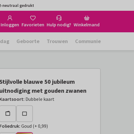
-neutraal gedrukt
Inloggen
Favorieten
Hulp nodig?
Winkelmand
rdag
Geboorte
Trouwen
Communie
Stijlvolle blauwe 50 jubileum
uitnodiging met gouden zwanen
Kaartsoort
:
Dubbele kaart
Foliedruk
:
Goud
(
+
0,99
)
+
€ 0,99