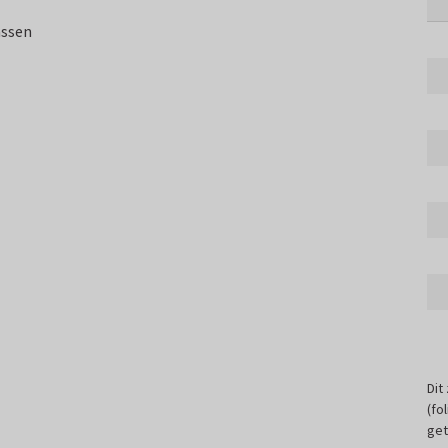
assen
Dit
(fo
get