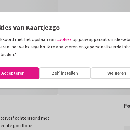
kies van Kaartje2go
akkoord met het opslaan van
cookies
op jouw apparaat om de webs
eren, het websitegebruik te analyseren en gepersonaliseerde inh
 bieden?
Accepteren
Zelf instellen
Weigeren
Fo
aterverf achtergrond met
 echte goudfolie.