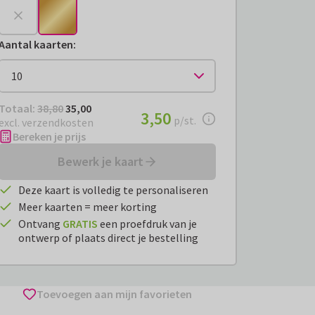
Aantal kaarten
:
Totaal:
€ 35,00
Totaal:
38,80
35,00
€ 3,50
3,50
per stuk
p/st.
excl. verzendkosten
Bereken je prijs
Bewerk je kaart
Deze kaart is volledig te personaliseren
Meer kaarten = meer korting
Ontvang
GRATIS
een proefdruk van je
ontwerp of plaats direct je bestelling
Toevoegen aan mijn favorieten