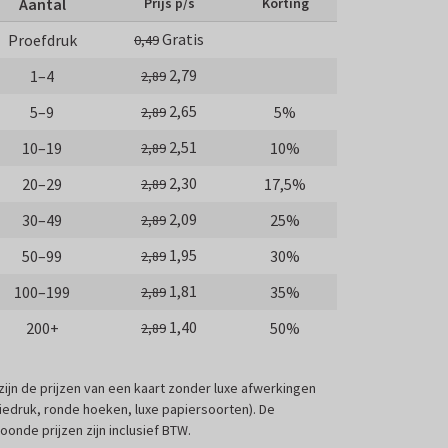
Aantal
Prijs p/s
Korting
Gratis
Proefdruk
0,49
2,79
1–4
2,89
2,65
5–9
5%
2,89
2,51
10–19
10%
2,89
2,30
20–29
17,5%
2,89
2,09
30–49
25%
2,89
1,95
50–99
30%
2,89
1,81
100–199
35%
2,89
1,40
200+
50%
2,89
 zijn de prijzen van een kaart zonder luxe afwerkingen
liedruk, ronde hoeken, luxe papiersoorten). De
oonde prijzen zijn inclusief BTW.