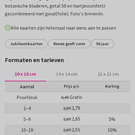
botanische bladeren, getal 50 en hartjesconfetti
gecombineerd met goud(folie). Foto's binnenin.
Alle kaarten zijn helemaal naar wens aan te passen
Jubileumkaarten
Renee geeft vorm
50 jaar
Formaten en tarieven
10 x 10 cm
14 x 14 cm
21 x 21 cm
Aantal
Prijs p/s
Korting
Gratis
Proefdruk
0,49
2,79
1–4
2,89
2,65
5–9
5%
2,89
2,51
10–19
10%
2,89