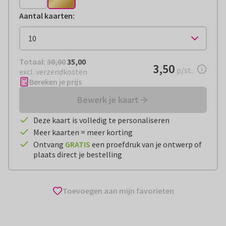
Aantal kaarten
:
Totaal:
€ 35,00
Totaal:
38,80
35,00
€ 3,50
3,50
per stuk
p/st.
excl. verzendkosten
Bereken je prijs
Bewerk je kaart
Deze kaart is volledig te personaliseren
Meer kaarten = meer korting
Ontvang
GRATIS
een proefdruk van je ontwerp of
plaats direct je bestelling
Toevoegen aan mijn favorieten