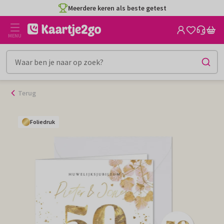
Ga
Meerdere keren als beste getest
naar
de
MENU
inhoud
Terug
Foliedruk
Foliedruk
Foliedruk
Foliedruk
Foliedruk