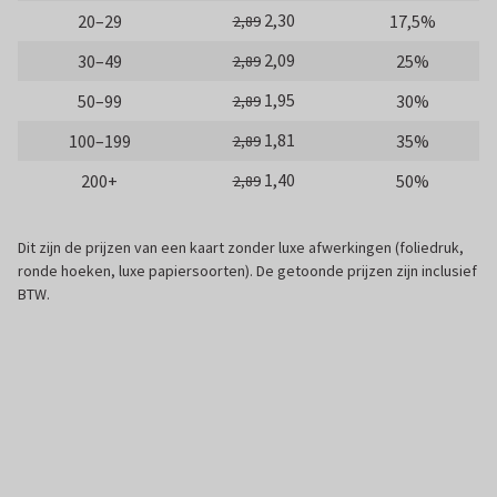
2,30
20–29
17,5%
2,89
2,09
30–49
25%
2,89
1,95
50–99
30%
2,89
1,81
100–199
35%
2,89
1,40
200+
50%
2,89
Dit zijn de prijzen van een kaart zonder luxe afwerkingen (foliedruk,
ronde hoeken, luxe papiersoorten). De getoonde prijzen zijn inclusief
BTW.