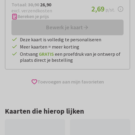
Totaal:
€ 26,90
Totaal:
30,90
26,90
€ 2,69
2,69
per stuk
p/st.
excl. verzendkosten
Bereken je prijs
Bewerk je kaart
Deze kaart is volledig te personaliseren
Meer kaarten = meer korting
Ontvang
GRATIS
een proefdruk van je ontwerp of
plaats direct je bestelling
Toevoegen aan mijn favorieten
Kaarten die hierop lijken