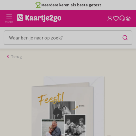
Ga
Meerdere keren als beste getest
naar
de
MENU
inhoud
Terug