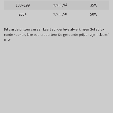
1,94
100–199
35%
3,09
1,50
200+
50%
3,09
Dit zijn de prijzen van een kaart zonder luxe afwerkingen (foliedruk,
ronde hoeken, luxe papiersoorten). De getoonde prijzen zijn inclusief
BTW.