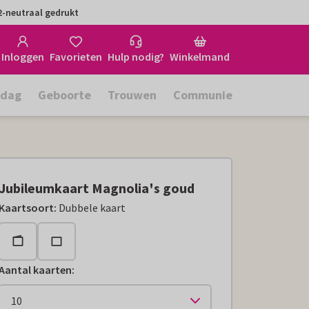
-neutraal gedrukt
Inloggen
Favorieten
Hulp nodig?
Winkelmand
rdag
Geboorte
Trouwen
Communie
Jubileumkaart Magnolia's goud
Kaartsoort
:
Dubbele kaart
Aantal kaarten
: