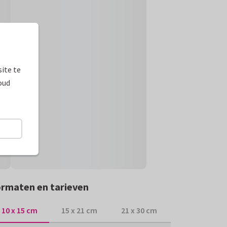
ite te
oud
rmaten en tarieven
10 x 15 cm
15 x 21 cm
21 x 30 cm