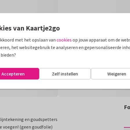
kies van Kaartje2go
akkoord met het opslaan van
cookies
op jouw apparaat om de webs
eren, het websitegebruik te analyseren en gepersonaliseerde inh
 bieden?
Accepteren
Zelf instellen
Weigeren
Fo
lijntekening en goudspetters
e voegen! (geen goudfolie)