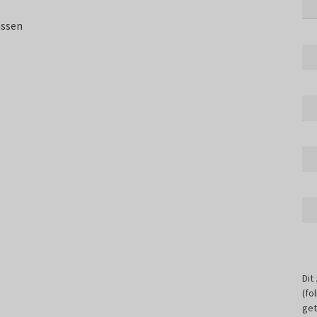
assen
Dit
(fo
get