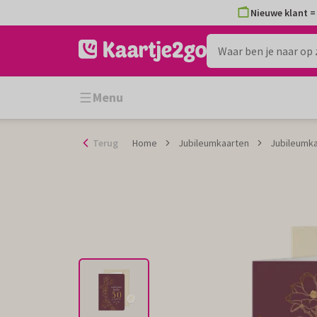
Ga
Nieuwe klant = 
naar
de
inhoud
Menu
Terug
Home
Jubileumkaarten
Jubileumka