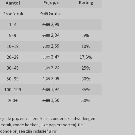
Aantal
Prijs p/s
Korting
Gratis
Proefdruk
0,49
2,99
1–4
3,09
2,84
5–9
5%
3,09
2,69
10–19
10%
3,09
2,47
20–29
17,5%
3,09
2,24
30–49
25%
3,09
2,09
50–99
30%
3,09
1,94
100–199
35%
3,09
1,50
200+
50%
3,09
 zijn de prijzen van een kaart zonder luxe afwerkingen
liedruk, ronde hoeken, luxe papiersoorten). De
oonde prijzen zijn inclusief BTW.