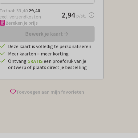
Totaal:
€ 29,40
Totaal:
33,40
29,40
€ 2,94
2,94
per stuk
p/st.
excl. verzendkosten
Bereken je prijs
Bewerk je kaart
Deze kaart is volledig te personaliseren
Meer kaarten = meer korting
Ontvang
GRATIS
een proefdruk van je
ontwerp of plaats direct je bestelling
Toevoegen aan mijn favorieten