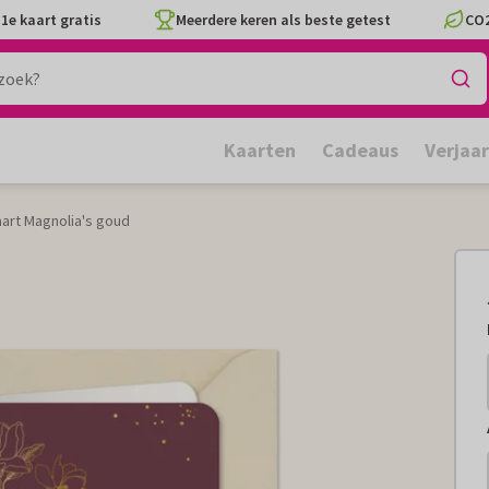
1e kaart gratis
Meerdere keren als beste getest
CO2
Kaarten
Cadeaus
Verjaa
art Magnolia's goud