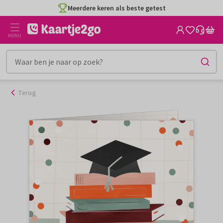
Ga
Meerdere keren als beste getest
naar
de
MENU
inhoud
Terug