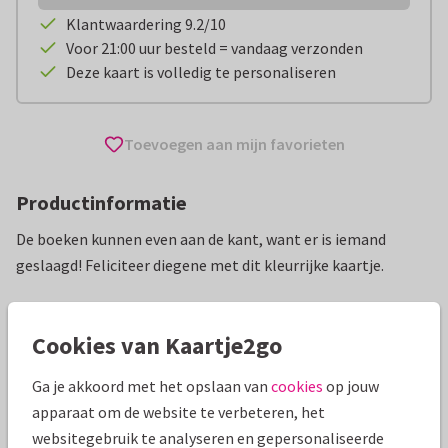
Klantwaardering 9.2/10
Voor 21:00 uur besteld = vandaag verzonden
Deze kaart is volledig te personaliseren
Toevoegen aan mijn favorieten
Productinformatie
De boeken kunnen even aan de kant, want er is iemand
geslaagd! Feliciteer diegene met dit kleurrijke kaartje.
Alle kaarten zijn helemaal naar wens aan te passen
Cookies van Kaartje2go
Geslaagd kaarten
Tirza
Middelbare school
Ga je akkoord met het opslaan van
cookies
op jouw
apparaat om de website te verbeteren, het
Specificaties bij deze kaart
websitegebruik te analyseren en gepersonaliseerde