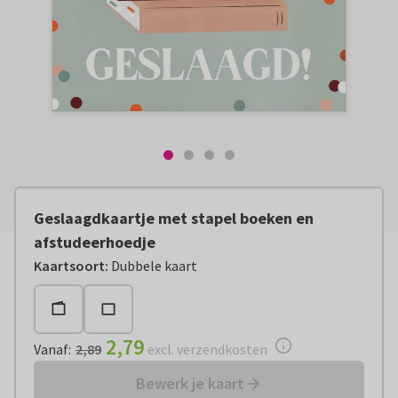
Geslaagdkaartje met stapel boeken en
afstudeerhoedje
Vanaf:
€ 2,79
excl. verzendkosten
Kaartsoort
:
Dubbele kaart
2,79
Vanaf
:
2,89
excl. verzendkosten
Bewerk je kaart