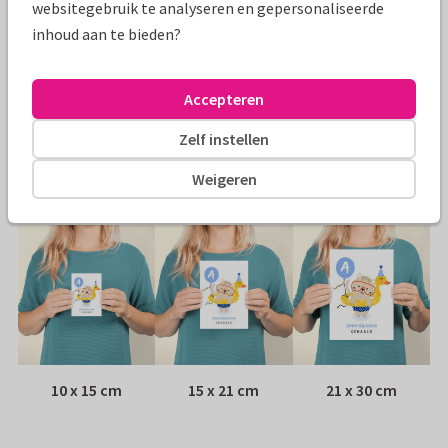
websitegebruik te analyseren en gepersonaliseerde
Specificaties bij deze kaart
inhoud aan te bieden?
Papiersoort:
Kies uit 6 luxe papiersoorten
Accepteren
Envelop:
Witte vensterenvelop
Zelf instellen
Adres:
Achterop de kaart
Weigeren
Formaten
10 x 15 cm
15 x 21 cm
21 x 30 cm