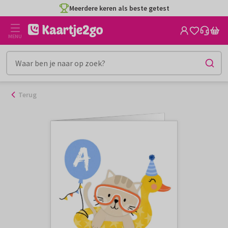
Ga
Meerdere keren als beste getest
naar
de
MENU
inhoud
Terug