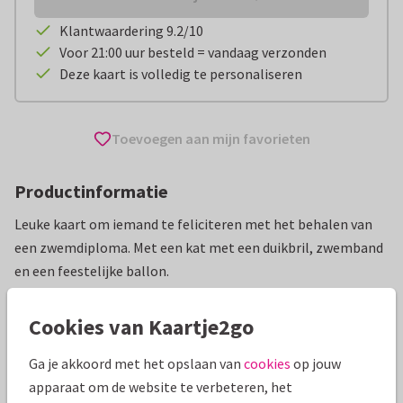
Klantwaardering 9.2/10
Voor 21:00 uur besteld = vandaag verzonden
Deze kaart is volledig te personaliseren
Toevoegen aan mijn favorieten
Productinformatie
Leuke kaart om iemand te feliciteren met het behalen van
een zwemdiploma. Met een kat met een duikbril, zwemband
en een feestelijke ballon.
Alle kaarten zijn helemaal naar wens aan te passen
Cookies van Kaartje2go
Geslaagd kaarten
Marieke Witke
Zwemdiploma
Ga je akkoord met het opslaan van
cookies
op jouw
apparaat om de website te verbeteren, het