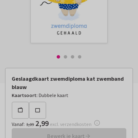
Geslaagdkaart zwemdiploma kat zwemband
blauw
Vanaf:
€ 2,99
excl. verzendkosten
Kaartsoort
:
Dubbele kaart
2,99
Vanaf
:
excl. verzendkosten
3,09
Bewerk je kaart