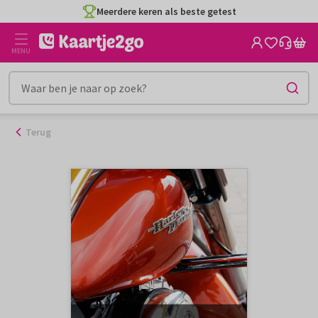
Ga
Meerdere keren als beste getest
naar
de
MENU
inhoud
Terug