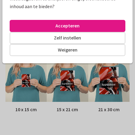
inhoud aan te bieden?
Papiersoort:
Glans
Envelop:
Geen, verzonden als ansichtkaart
Accepteren
Zelf instellen
Adres:
Achterop de kaart
Weigeren
Formaten
10 x 15 cm
15 x 21 cm
21 x 30 cm