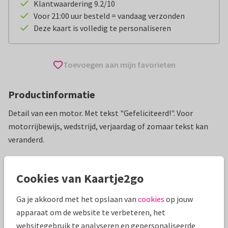
Klantwaardering 9.2/10
Voor 21:00 uur besteld = vandaag verzonden
Deze kaart is volledig te personaliseren
Toevoegen aan mijn favorieten
Productinformatie
Detail van een motor. Met tekst "Gefeliciteerd!". Voor
motorrijbewijs, wedstrijd, verjaardag of zomaar tekst kan
veranderd.
Alle kaarten zijn helemaal naar wens aan te passen
Cookies van Kaartje2go
Geslaagd kaarten
OTTI
Rijbewijs
Ga je akkoord met het opslaan van
cookies
op jouw
apparaat om de website te verbeteren, het
Specificaties bij deze kaart
websitegebruik te analyseren en gepersonaliseerde