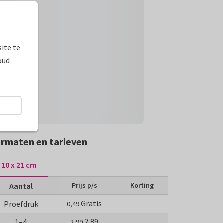
ite te
oud
rmaten en tarieven
10 x 21 cm
Aantal
Prijs p/s
Korting
Gratis
Proefdruk
0,49
2,89
1–4
2,99