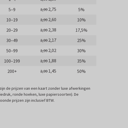
2,75
5–9
5%
2,99
2,60
10–19
10%
2,99
2,38
20–29
17,5%
2,99
2,17
30–49
25%
2,99
2,02
50–99
30%
2,99
1,88
100–199
35%
2,99
1,45
200+
50%
2,99
 zijn de prijzen van een kaart zonder luxe afwerkingen
liedruk, ronde hoeken, luxe papiersoorten). De
oonde prijzen zijn inclusief BTW.