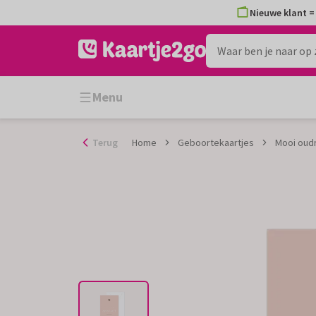
Ga
Nieuwe klant = 
naar
de
inhoud
Menu
Terug
Home
Geboortekaartjes
Mooi oudr