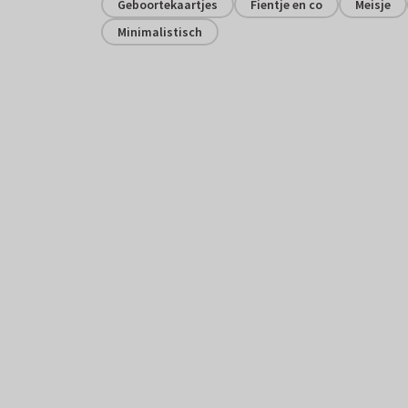
Geboortekaartjes
Fientje en co
Meisje
Minimalistisch