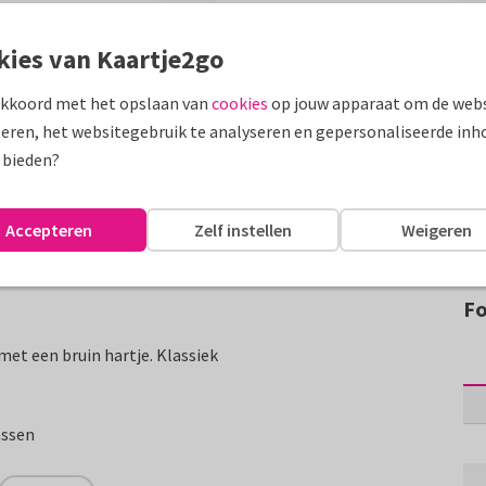
kies van Kaartje2go
akkoord met het opslaan van
cookies
op jouw apparaat om de webs
eren, het websitegebruik te analyseren en gepersonaliseerde inh
 bieden?
Accepteren
Zelf instellen
Weigeren
Fo
et een bruin hartje. Klassiek
assen