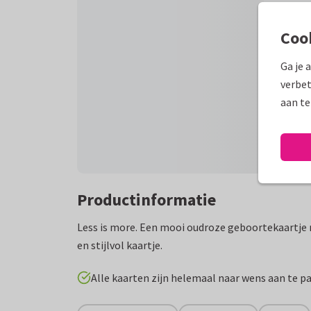
Coo
Ga je 
verbet
aan te
Productinformatie
Less is more. Een mooi oudroze geboortekaartje m
en stijlvol kaartje.
Alle kaarten zijn helemaal naar wens aan te p