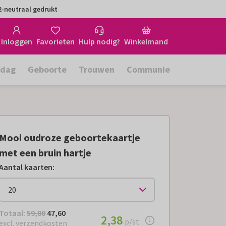
-neutraal gedrukt
Inloggen
Favorieten
Hulp nodig?
Winkelmand
rdag
Geboorte
Trouwen
Communie
Mooi oudroze geboortekaartje
met een bruin hartje
Aantal kaarten
:
Totaal:
€ 47,60
Totaal:
59,80
47,60
€ 2,38
2,38
per stuk
p/st.
excl. verzendkosten