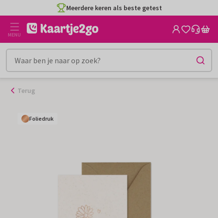
Ga
Meerdere keren als beste getest
naar
de
MENU
inhoud
Terug
Foliedruk
Foliedruk
Foliedruk