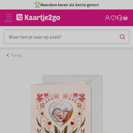
Ga
Meerdere keren als beste getest
naar
de
MENU
inhoud
Terug