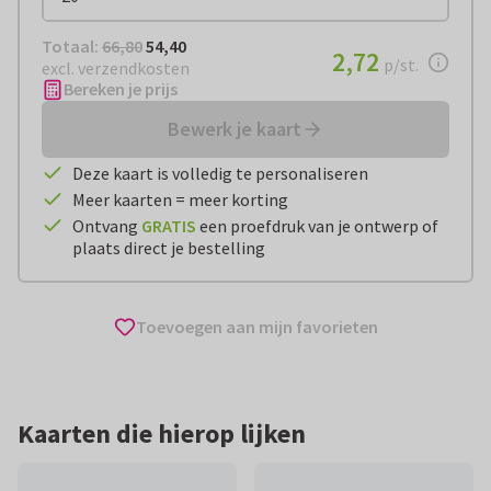
Totaal:
€ 54,40
Totaal:
66,80
54,40
€ 2,72
2,72
per stuk
p/st.
excl. verzendkosten
Bereken je prijs
Bewerk je kaart
Deze kaart is volledig te personaliseren
Meer kaarten = meer korting
Ontvang
GRATIS
een proefdruk van je ontwerp of
plaats direct je bestelling
Toevoegen aan mijn favorieten
Kaarten die hierop lijken