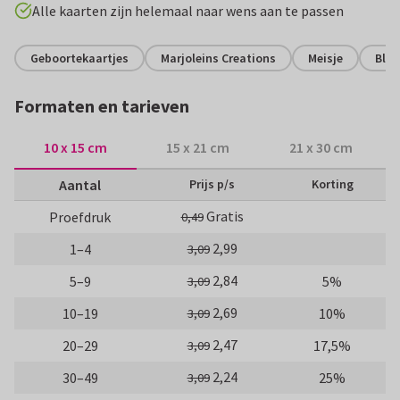
Alle kaarten zijn helemaal naar wens aan te passen
Geboortekaartjes
Marjoleins Creations
Meisje
Blo
Formaten en tarieven
10 x 15 cm
15 x 21 cm
21 x 30 cm
Aantal
Prijs p/s
Korting
Gratis
Proefdruk
0,49
2,99
1–4
3,09
2,84
5–9
5%
3,09
2,69
10–19
10%
3,09
2,47
20–29
17,5%
3,09
2,24
30–49
25%
3,09