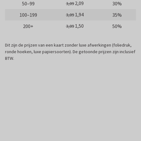
2,09
50–99
30%
3,09
1,94
100–199
35%
3,09
1,50
200+
50%
3,09
Dit zijn de prijzen van een kaart zonder luxe afwerkingen (foliedruk,
ronde hoeken, luxe papiersoorten). De getoonde prijzen zijn inclusief
BTW.