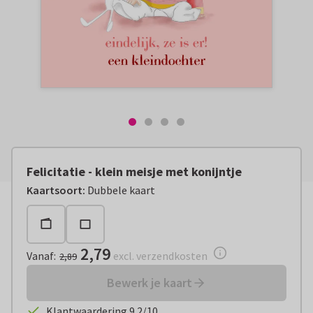
Felicitatie - klein meisje met konijntje
Vanaf:
€ 2,79
excl. verzendkosten
Kaartsoort
:
Dubbele kaart
2,79
Vanaf
:
excl. verzendkosten
2,89
Bewerk je kaart
Klantwaardering 9.2/10