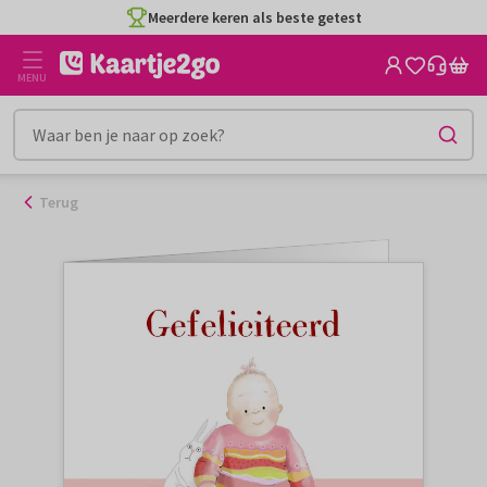
Ga
Meerdere keren als beste getest
naar
de
MENU
inhoud
Terug