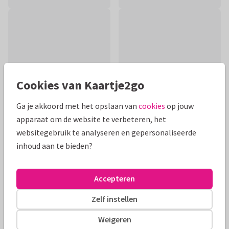
Cookies van Kaartje2go
Ga je akkoord met het opslaan van
cookies
op jouw
apparaat om de website te verbeteren, het
websitegebruik te analyseren en gepersonaliseerde
inhoud aan te bieden?
Productinformatie
Stuur deze baby in haar roze truitje naar een kersverse opa
Accepteren
en oma en feliciteer ze met hun kleindochter.
Zelf instellen
Alle kaarten zijn helemaal naar wens aan te passen
Weigeren