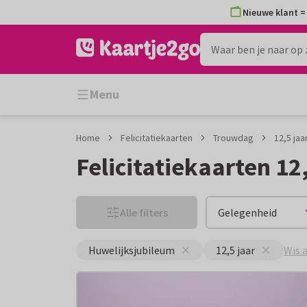
Ga
Ga
Nieuwe klant = 
naar
naar
de
het
inhoud
filter
Menu
Home
Felicitatiekaarten
Trouwdag
12,5 jaa
Felicitatiekaarten 12
Alle filters
Gelegenheid
Wis a
Huwelijksjubileum
12,5 jaar