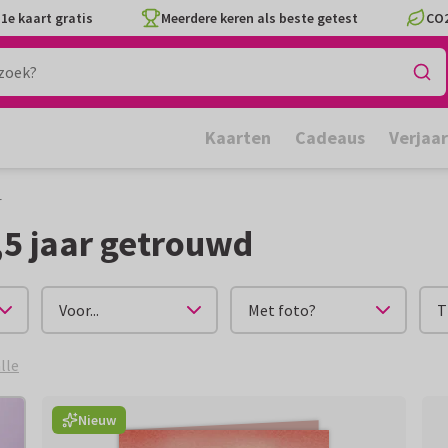
1e kaart gratis
Meerdere keren als beste getest
CO2
Kaarten
Cadeaus
Verjaa
r
,5 jaar getrouwd
Voor...
Met foto?
T
lle
Nieuw