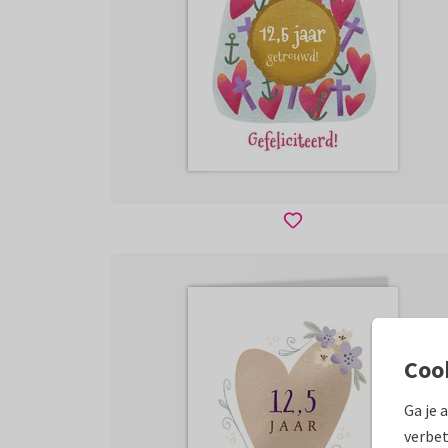
Coo
Ga je 
verbet