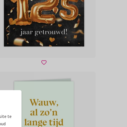
ite te
oud