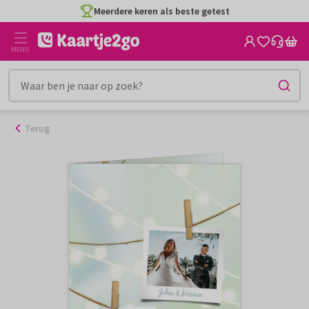
Ga
Meerdere keren als beste getest
naar
de
MENU
inhoud
Terug