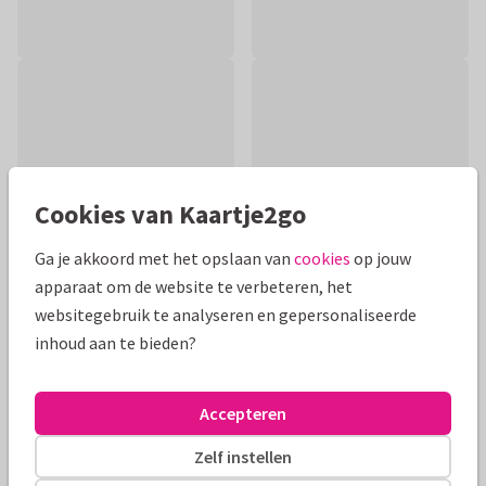
Cookies van Kaartje2go
Ga je akkoord met het opslaan van
cookies
op jouw
apparaat om de website te verbeteren, het
websitegebruik te analyseren en gepersonaliseerde
inhoud aan te bieden?
Productinformatie
Hippe en moderne kaart met een groen/blauwe achtergrond
Accepteren
met lampjes, een aanpasbaar getal en een foto met
wasknijpers en een touwtje.
Zelf instellen