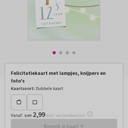
Felicitatiekaart met lampjes, knijpers en
foto's
Vanaf:
€ 2,99
excl. verzendkosten
Kaartsoort
:
Dubbele kaart
2,99
Vanaf
:
excl. verzendkosten
3,09
Bewerk je kaart