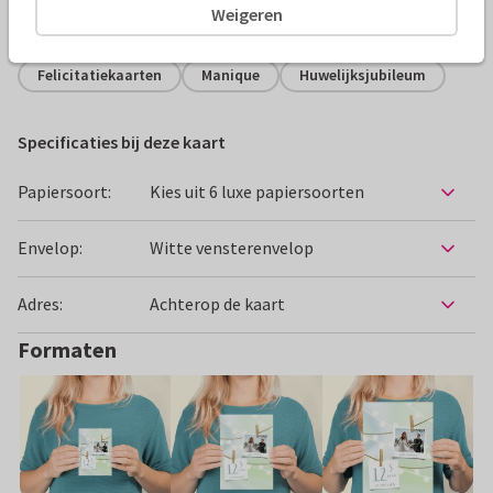
Weigeren
Alle kaarten zijn helemaal naar wens aan te passen
Felicitatiekaarten
Manique
Huwelijksjubileum
Specificaties bij deze kaart
Papiersoort:
Kies uit 6 luxe papiersoorten
Envelop:
Witte vensterenvelop
Adres:
Achterop de kaart
Formaten