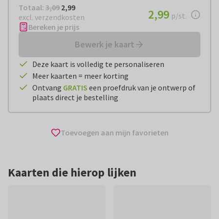
Totaal:
€ 2,99
Totaal:
3,09
2,99
€ 2,99
2,99
per stuk
p/st.
excl. verzendkosten
Bereken je prijs
Bewerk je kaart
Deze kaart is volledig te personaliseren
Meer kaarten = meer korting
Ontvang
GRATIS
een proefdruk van je ontwerp of
plaats direct je bestelling
Toevoegen aan mijn favorieten
Kaarten die hierop lijken