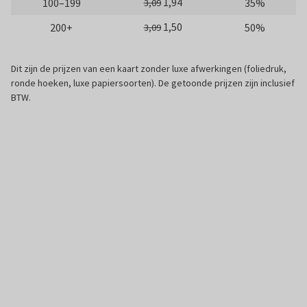
1,94
100–199
35%
3,09
1,50
200+
50%
3,09
Dit zijn de prijzen van een kaart zonder luxe afwerkingen (foliedruk,
ronde hoeken, luxe papiersoorten). De getoonde prijzen zijn inclusief
BTW.