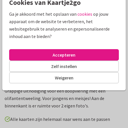
Cookies van Kaartje2go
Mooie extra's bij je kaart
Ga je akkoord met het opslaan van
cookies
op jouw
apparaat om de website te verbeteren, het
websitegebruik te analyseren en gepersonaliseerde
inhoud aan te bieden?
Accepteren
Zelf instellen
Weigeren
Productinformatie
Grappige uitnodiging voor een doopviering met een
olifantentweeling. Voor jongens en meisjes! Aan de
binnenkant is er ruimte voor 2 eigen foto's.
Alle kaarten zijn helemaal naar wens aan te passen