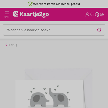
Ga
Meerdere keren als beste getest
naar
de
MENU
inhoud
Terug