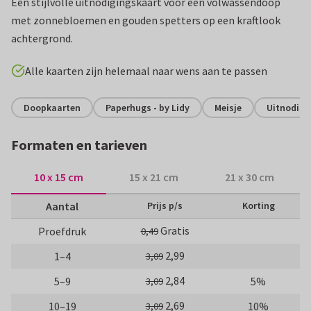
Een stijlvolle uitnodigingskaart voor een volwassendoop
met zonnebloemen en gouden spetters op een kraftlook
achtergrond.
Alle kaarten zijn helemaal naar wens aan te passen
Doopkaarten
Paperhugs - by Lidy
Meisje
Uitnodigi
Formaten en tarieven
10 x 15 cm
15 x 21 cm
21 x 30 cm
Aantal
Prijs p/s
Korting
Gratis
Proefdruk
0,49
2,99
1–4
3,09
2,84
5–9
5%
3,09
2,69
10–19
10%
3,09