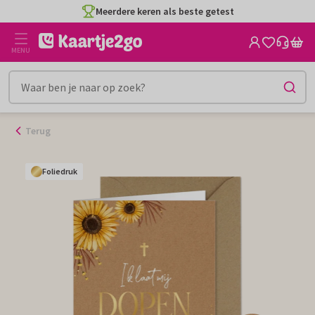
Ga
Meerdere keren als beste getest
naar
de
MENU
inhoud
Terug
Foliedruk
Foliedruk
Foliedruk
Foliedruk
Foliedruk