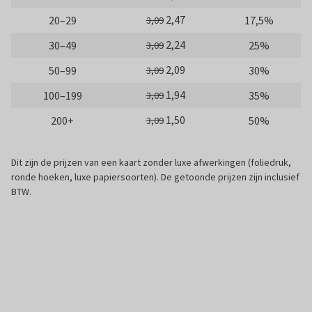
2,47
20–29
17,5%
3,09
2,24
30–49
25%
3,09
2,09
50–99
30%
3,09
1,94
100–199
35%
3,09
1,50
200+
50%
3,09
Dit zijn de prijzen van een kaart zonder luxe afwerkingen (foliedruk,
ronde hoeken, luxe papiersoorten). De getoonde prijzen zijn inclusief
BTW.