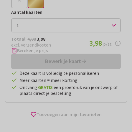
Aantal kaarten
:
Totaal:
€ 3,98
Totaal:
4,08
3,98
€ 3,98
3,98
per stuk
p/st.
excl. verzendkosten
Bereken je prijs
Bewerk je kaart
Deze kaart is volledig te personaliseren
Meer kaarten = meer korting
Ontvang
GRATIS
een proefdruk van je ontwerp of
plaats direct je bestelling
Toevoegen aan mijn favorieten