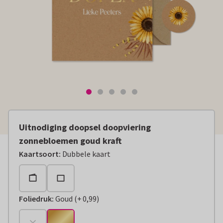
Uitnodiging doopsel doopviering
zonnebloemen goud kraft
Kaartsoort
:
Dubbele kaart
Foliedruk
:
Goud
(
+
0,99
)
+
€ 0,99