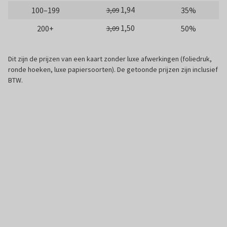
1,94
100–199
35%
3,09
1,50
200+
50%
3,09
Dit zijn de prijzen van een kaart zonder luxe afwerkingen (foliedruk,
ronde hoeken, luxe papiersoorten). De getoonde prijzen zijn inclusief
BTW.