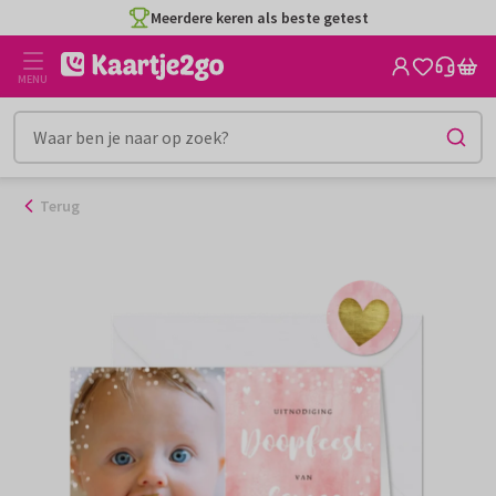
Ga
Meerdere keren als beste getest
naar
de
MENU
inhoud
Terug