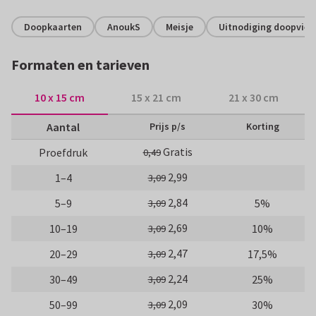
Doopkaarten
AnoukS
Meisje
Uitnodiging doopvier
Formaten en tarieven
10 x 15 cm
15 x 21 cm
21 x 30 cm
Aantal
Prijs p/s
Korting
Gratis
Proefdruk
0,49
2,99
1–4
3,09
2,84
5–9
5%
3,09
2,69
10–19
10%
3,09
2,47
20–29
17,5%
3,09
2,24
30–49
25%
3,09
2,09
50–99
30%
3,09