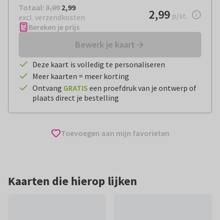
Totaal:
€ 2,99
Totaal:
3,09
2,99
€ 2,99
2,99
per stuk
p/st.
excl. verzendkosten
Bereken je prijs
Bewerk je kaart
Deze kaart is volledig te personaliseren
Meer kaarten = meer korting
Ontvang
GRATIS
een proefdruk van je ontwerp of
plaats direct je bestelling
Toevoegen aan mijn favorieten
Kaarten die hierop lijken