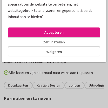
apparaat om de website te verbeteren, het
websitegebruik te analyseren en gepersonaliseerde
inhoud aan te bieden?
Accepteren
Zelf instellen
Productinformatie
Weigeren
Klassiek kaartje in het blauw voor het doopsel met foto en
beginletter van de naam van je kindje.
Alle kaarten zijn helemaal naar wens aan te passen
Doopkaarten
Kaatje's Design
Jongen
Uitnodiging 
Formaten en tarieven