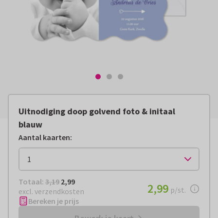
Uitnodiging doop golvend foto & initaal
blauw
Aantal kaarten
:
Totaal:
€ 2,99
Totaal:
3,19
2,99
€ 2,99
2,99
per stuk
p/st.
excl. verzendkosten
Bereken je prijs