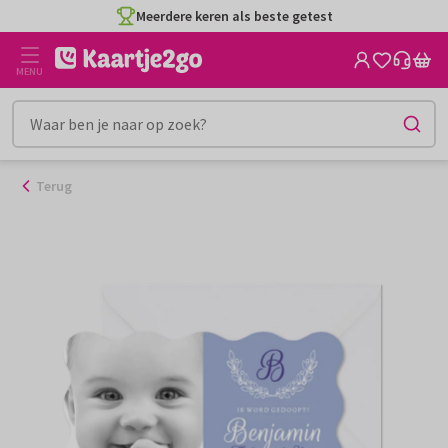
Ga
Meerdere keren als beste getest
naar
de
MENU
inhoud
Terug