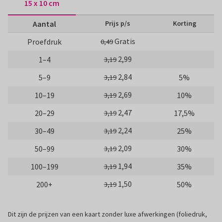
15 x 10 cm
Aantal
Prijs p/s
Korting
Gratis
Proefdruk
0,49
2,99
1–4
3,19
2,84
5–9
5%
3,19
2,69
10–19
10%
3,19
2,47
20–29
17,5%
3,19
2,24
30–49
25%
3,19
2,09
50–99
30%
3,19
1,94
100–199
35%
3,19
1,50
200+
50%
3,19
Dit zijn de prijzen van een kaart zonder luxe afwerkingen (foliedruk,