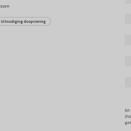
assen
Uitnodiging doopviering
Dit
(fo
get