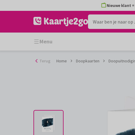
Ga
Nieuwe klant = 
naar
de
inhoud
Menu
Terug
Home
Doopkaarten
Doopuitnodigi