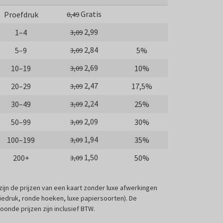
Gratis
Proefdruk
0,49
2,99
1–4
3,09
2,84
5–9
5%
3,09
2,69
10–19
10%
3,09
2,47
20–29
17,5%
3,09
2,24
30–49
25%
3,09
2,09
50–99
30%
3,09
1,94
100–199
35%
3,09
1,50
200+
50%
3,09
 zijn de prijzen van een kaart zonder luxe afwerkingen
liedruk, ronde hoeken, luxe papiersoorten). De
oonde prijzen zijn inclusief BTW.