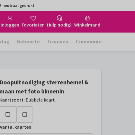
-neutraal gedrukt
Inloggen
Favorieten
Hulp nodig?
Winkelmand
rdag
Geboorte
Trouwen
Communie
Doopuitnodiging sterrenhemel &
maan met foto binnenin
Kaartsoort
:
Dubbele kaart
Aantal kaarten
: