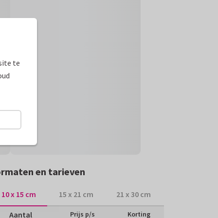
ite te
oud
rmaten en tarieven
10 x 15 cm
15 x 21 cm
21 x 30 cm
Aantal
Prijs p/s
Korting