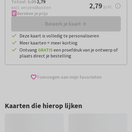
Totaal:
€ 2,79
Totaal:
2,89
2,79
€ 2,79
2,79
per stuk
p/st.
excl. verzendkosten
Bereken je prijs
Bewerk je kaart
Deze kaart is volledig te personaliseren
Meer kaarten = meer korting
Ontvang
GRATIS
een proefdruk van je ontwerp of
plaats direct je bestelling
Toevoegen aan mijn favorieten
Kaarten die hierop lijken