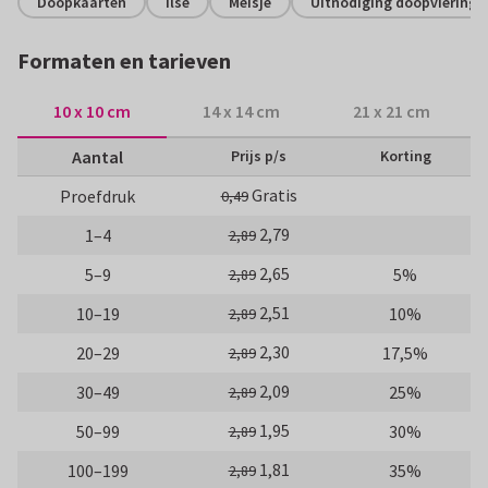
Doopkaarten
ilse
Meisje
Uitnodiging doopviering
Formaten en tarieven
10 x 10 cm
14 x 14 cm
21 x 21 cm
Aantal
Prijs p/s
Korting
Gratis
Proefdruk
0,49
2,79
1–4
2,89
2,65
5–9
5%
2,89
2,51
10–19
10%
2,89
2,30
20–29
17,5%
2,89
2,09
30–49
25%
2,89
1,95
50–99
30%
2,89
1,81
100–199
35%
2,89