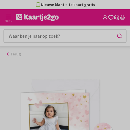
Nieuwe klant = 1e kaart gratis
Ga
naar
de
MENU
inhoud
Terug