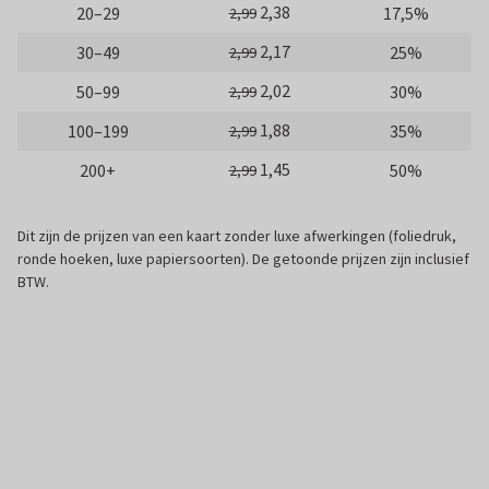
2,38
20–29
17,5%
2,99
2,17
30–49
25%
2,99
2,02
50–99
30%
2,99
1,88
100–199
35%
2,99
1,45
200+
50%
2,99
Dit zijn de prijzen van een kaart zonder luxe afwerkingen (foliedruk,
ronde hoeken, luxe papiersoorten). De getoonde prijzen zijn inclusief
BTW.