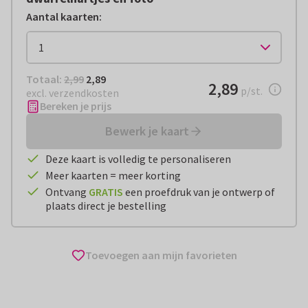
Aantal kaarten
:
Totaal:
€ 2,89
Totaal:
2,99
2,89
€ 2,89
2,89
per stuk
p/st.
excl. verzendkosten
Bereken je prijs
Bewerk je kaart
Deze kaart is volledig te personaliseren
Meer kaarten = meer korting
Ontvang
GRATIS
een proefdruk van je ontwerp of
plaats direct je bestelling
Toevoegen aan mijn favorieten