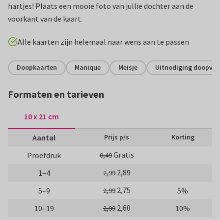
hartjes! Plaats een mooie foto van jullie dochter aan de
voorkant van de kaart.
Alle kaarten zijn helemaal naar wens aan te passen
Doopkaarten
Manique
Meisje
Uitnodiging doopvie
Formaten en tarieven
10 x 21 cm
Aantal
Prijs p/s
Korting
Gratis
Proefdruk
0,49
2,89
1–4
2,99
2,75
5–9
5%
2,99
2,60
10–19
10%
2,99