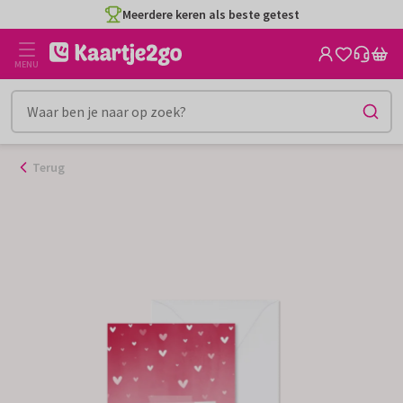
Ga
Meerdere keren als beste getest
naar
de
MENU
inhoud
Terug