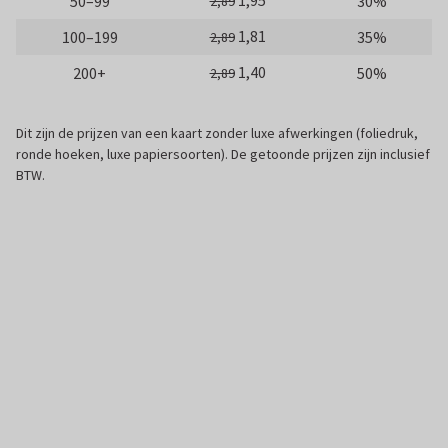
1,95
50–99
30%
2,89
1,81
100–199
35%
2,89
1,40
200+
50%
2,89
Dit zijn de prijzen van een kaart zonder luxe afwerkingen (foliedruk,
ronde hoeken, luxe papiersoorten). De getoonde prijzen zijn inclusief
BTW.