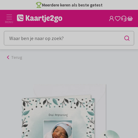
Ga
Meerdere keren als beste getest
naar
de
MENU
inhoud
Terug