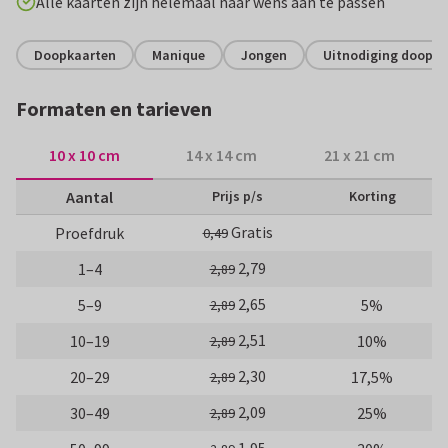
Alle kaarten zijn helemaal naar wens aan te passen
Doopkaarten
Manique
Jongen
Uitnodiging doopvi
Formaten en tarieven
10 x 10 cm
14 x 14 cm
21 x 21 cm
Aantal
Prijs p/s
Korting
Gratis
Proefdruk
0,49
2,79
1–4
2,89
2,65
5–9
5%
2,89
2,51
10–19
10%
2,89
2,30
20–29
17,5%
2,89
2,09
30–49
25%
2,89