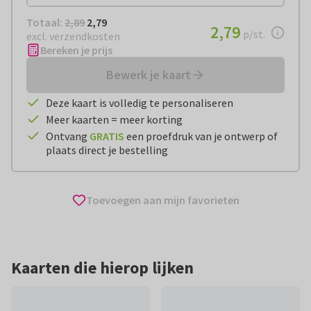
Totaal:
€ 2,79
Totaal:
2,89
2,79
€ 2,79
2,79
per stuk
p/st.
excl. verzendkosten
Bereken je prijs
Bewerk je kaart
Deze kaart is volledig te personaliseren
Meer kaarten = meer korting
Ontvang
GRATIS
een proefdruk van je ontwerp of
plaats direct je bestelling
Toevoegen aan mijn favorieten
Kaarten die hierop lijken