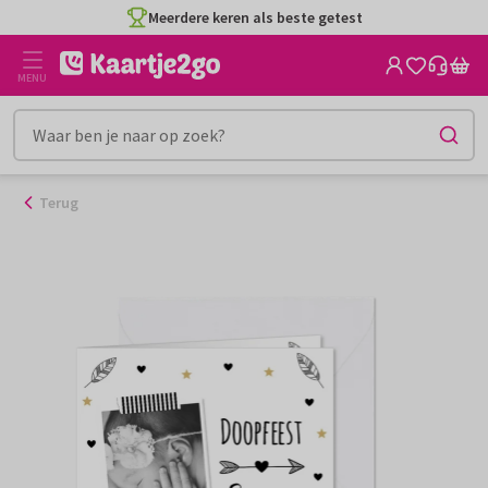
Ga
Meerdere keren als beste getest
naar
de
MENU
inhoud
Terug