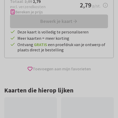
Totaal:
€ 2,79
Totaal:
2,89
2,79
€ 2,79
2,79
per stuk
p/st.
excl. verzendkosten
Bereken je prijs
Bewerk je kaart
Deze kaart is volledig te personaliseren
Meer kaarten = meer korting
Ontvang
GRATIS
een proefdruk van je ontwerp of
plaats direct je bestelling
Toevoegen aan mijn favorieten
Kaarten die hierop lijken