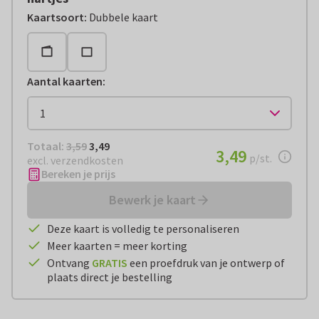
Kaartsoort
:
Dubbele kaart
Aantal kaarten
:
Totaal:
€ 3,49
Totaal:
3,59
3,49
€ 3,49
3,49
per stuk
p/st.
excl. verzendkosten
Bereken je prijs
Bewerk je kaart
Deze kaart is volledig te personaliseren
Meer kaarten = meer korting
Ontvang
GRATIS
een proefdruk van je ontwerp of
plaats direct je bestelling