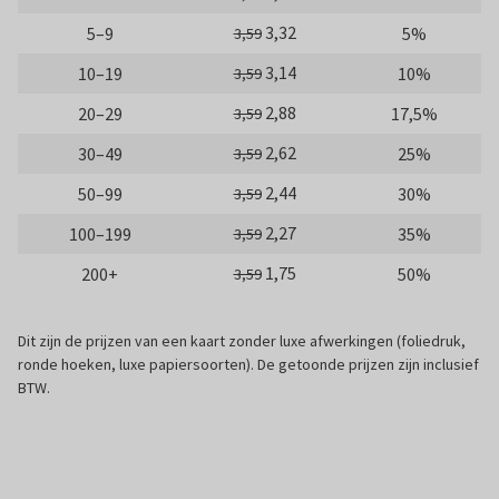
3,32
5–9
5%
3,59
3,14
10–19
10%
3,59
2,88
20–29
17,5%
3,59
2,62
30–49
25%
3,59
2,44
50–99
30%
3,59
2,27
100–199
35%
3,59
1,75
200+
50%
3,59
Dit zijn de prijzen van een kaart zonder luxe afwerkingen (foliedruk,
ronde hoeken, luxe papiersoorten). De getoonde prijzen zijn inclusief
BTW.