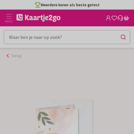
Ga
Meerdere keren als beste getest
naar
de
MENU
inhoud
Terug