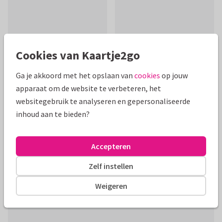
Cookies van Kaartje2go
Ga je akkoord met het opslaan van
cookies
op jouw
apparaat om de website te verbeteren, het
websitegebruik te analyseren en gepersonaliseerde
Mooie extra's bij je kaart
inhoud aan te bieden?
Accepteren
Zelf instellen
Weigeren