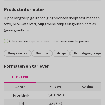
Productinformatie
Hippe langwerpige uitnodiging voor een doopfeest met een
foto, roze waterverf, olijfgroene takjes en gouden hartjes
(geen goudfolie).
Alle kaarten zijn helemaal naar wens aan te passen
Doopkaarten
Manique
Meisje
Uitnodiging doopvie
Formaten en tarieven
10 x 21 cm
Aantal
Prijs p/s
Korting
Gratis
Proefdruk
0,49
3,49
1–4
3,59