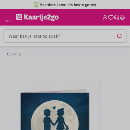
Ga
Meerdere keren als beste getest
naar
de
MENU
inhoud
Terug