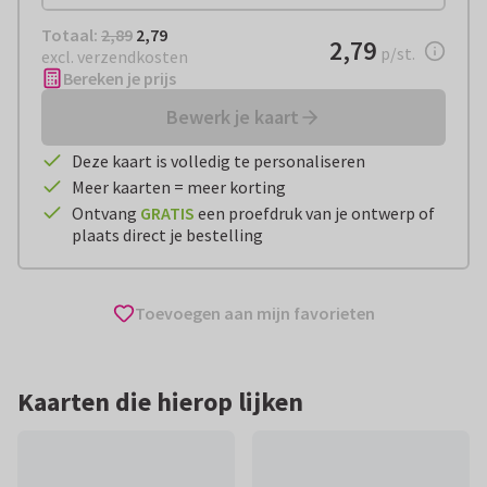
Totaal:
€ 2,79
Totaal:
2,89
2,79
€ 2,79
2,79
per stuk
p/st.
excl. verzendkosten
Bereken je prijs
Bewerk je kaart
Deze kaart is volledig te personaliseren
Meer kaarten = meer korting
Ontvang
GRATIS
een proefdruk van je ontwerp of
plaats direct je bestelling
Toevoegen aan mijn favorieten
Kaarten die hierop lijken