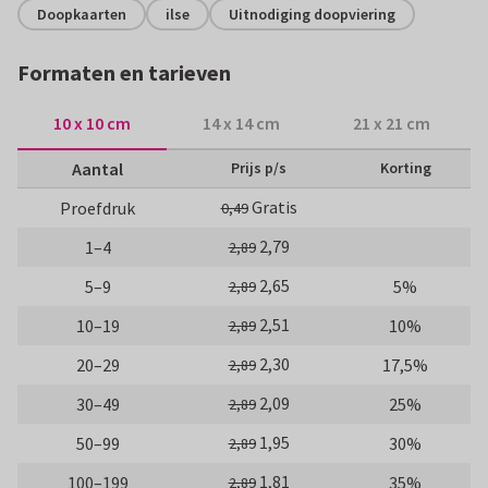
Doopkaarten
ilse
Uitnodiging doopviering
Formaten en tarieven
10 x 10 cm
14 x 14 cm
21 x 21 cm
Aantal
Prijs p/s
Korting
Gratis
Proefdruk
0,49
2,79
1–4
2,89
2,65
5–9
5%
2,89
2,51
10–19
10%
2,89
2,30
20–29
17,5%
2,89
2,09
30–49
25%
2,89
1,95
50–99
30%
2,89
1,81
100–199
35%
2,89