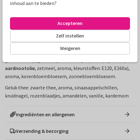
Ook handig om te weten:
inhoud aan te bieden?
Inhoud: 3 x 10 gram losse thee en een thee-ei
Ingrediënten:
Accepteren
Liefde thee: zwarte thee, aroma, saffloerbloesem,
korenbloembloesem, zonnebloembloesem
Zelf instellen
Feest thee: groene thee, zwarte thee, witte thee,
Weigeren
suikerparels (suiker,
tarwemeel
,
maïs
, kleurstof E174,
glucosesiroop, gelatine), suikerhartjes (suiker, rijstmeel,
aardnootolie
, zetmeel, aroma, kleurstoffen: E120, E160a),
aroma, korenbloembloesem, zonnebloembloesem.
Geluk thee: zwarte thee, aroma, sinaasappelschillen,
kruidnagel, rozenblaadjes, amandelen, vanille, kardemom
Ingrediënten en allergenen
Verzending & bezorging