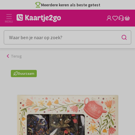
Ga
Meerdere keren als beste getest
naar
de
MENU
inhoud
Terug
Duurzaam