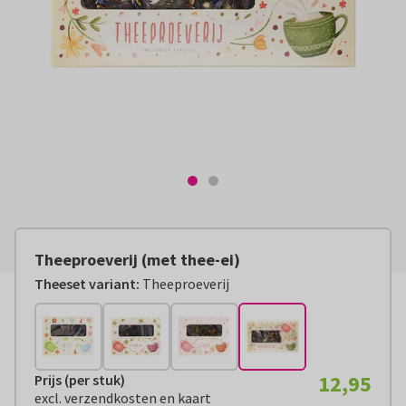
Theeproeverij (met thee-ei)
Theeset variant:
Theeproeverij
12,95
Prijs (per stuk)
Prijs (per stuk):
€ 12,95
excl. verzendkosten en kaart
excl. verzendkosten en kaart