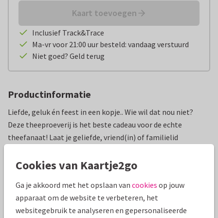
Kaart toevoegen
Inclusief Track&Trace
Ma-vr voor 21:00 uur besteld: vandaag verstuurd
Niet goed? Geld terug
Productinformatie
Liefde, geluk én feest in een kopje.. Wie wil dat nou niet?
Deze theeproeverij is het beste cadeau voor de echte
theefanaat! Laat je geliefde, vriend(in) of familielid
kennismaken met verschillende soorten thee. Een
Cookies van Kaartje2go
smaakvolle verrassing, rechtstreeks bezorgd in de
brievenbus. En deze theesoorten zijn heel speciaal, want ze
Ga je akkoord met het opslaan van
cookies
op jouw
bevatten allemaal een leuke verrassing!
apparaat om de website te verbeteren, het
websitegebruik te analyseren en gepersonaliseerde