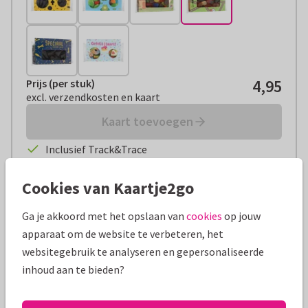
4,95
Prijs (per stuk)
Prijs (per stuk):
€ 4,95
excl. verzendkosten en kaart
excl. verzendkosten en kaart
Kaart toevoegen
Inclusief Track&Trace
Ma-vr voor 21:00 uur besteld: vandaag verstuurd
Niet goed? Geld terug
Cookies van Kaartje2go
Ga je akkoord met het opslaan van
cookies
op jouw
apparaat om de website te verbeteren, het
Productinformatie
websitegebruik te analyseren en gepersonaliseerde
Rijbewijs gehaald? Dat verdient een cadeautje! En dan is deze
inhoud aan te bieden?
snoepreep met autodrop van Veel Liefs het allerleukste.
Voeg ‘m toe aan je kaart en wens het racemonster veilige