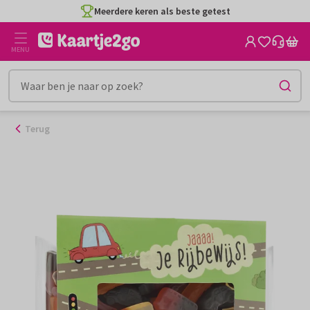
Ga
Meerdere keren als beste getest
naar
de
MENU
inhoud
Terug