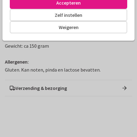
Accepteren
kilometers.
Zelf instellen
Ook handig om te weten:
Weigeren
Snoep: autodrop
Afmeting: 15 x 7 cm
Gewicht: ca 150 gram
Allergenen:
Gluten. Kan noten, pinda en lactose bevatten.
Verzending & bezorging