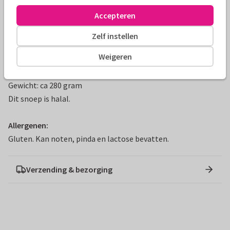
maakt dit snoepcadeau perfect als een bedankje per post.
Accepteren
Vergeet niet een leuk kaartje mee te sturen!
Zelf instellen
Ook handig om te weten:
Weigeren
Snoep: regenboog snoepmix
Afmeting: 18 x 11 cm
Gewicht: ca 280 gram
Dit snoep is halal.
Allergenen:
Gluten. Kan noten, pinda en lactose bevatten.
Verzending & bezorging