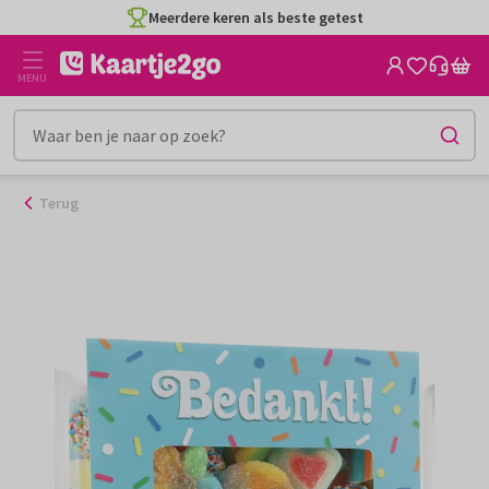
Ga
Meerdere keren als beste getest
naar
de
MENU
inhoud
Terug