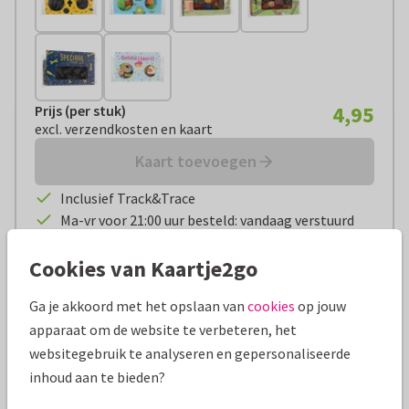
4,95
Prijs (per stuk)
Prijs (per stuk):
€ 4,95
excl. verzendkosten en kaart
excl. verzendkosten en kaart
Kaart toevoegen
Inclusief Track&Trace
Ma-vr voor 21:00 uur besteld: vandaag verstuurd
Niet goed? Geld terug
Cookies van Kaartje2go
Ga je akkoord met het opslaan van
cookies
op jouw
Productinformatie
apparaat om de website te verbeteren, het
Een kleurrijk bedankje, waar de ontvanger ook nog eens
websitegebruik te analyseren en gepersonaliseerde
heerlijk van kan smikkelen. Deze snoepreep van Veel Liefs is
inhoud aan te bieden?
gevuld met een regenboog snoepmix. De vrolijke verpakking