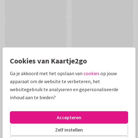
Cookies van Kaartje2go
Ga je akkoord met het opslaan van
cookies
op jouw
apparaat om de website te verbeteren, het
websitegebruik te analyseren en gepersonaliseerde
inhoud aan te bieden?
Productinformatie
Beterschapskaart met kroonkraanvogel en kleurige
Accepteren
bloemen met de tekst: Heel veel beterschap.. De tekst kan
aangepast worden.
Zelf instellen