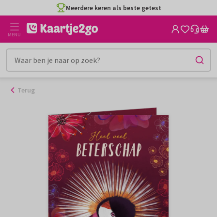
Ga
Meerdere keren als beste getest
naar
de
MENU
inhoud
Terug