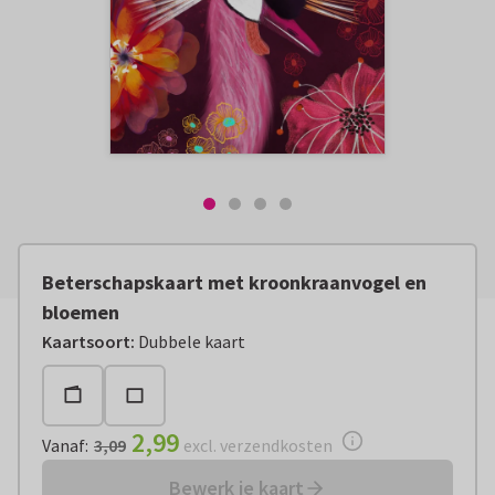
Beterschapskaart met kroonkraanvogel en
bloemen
Vanaf:
€ 2,99
excl. verzendkosten
Kaartsoort
:
Dubbele kaart
2,99
Vanaf
:
3,09
excl. verzendkosten
Bewerk je kaart