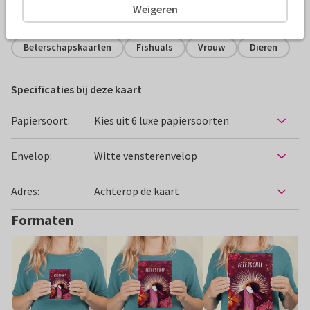
Weigeren
Alle kaarten zijn helemaal naar wens aan te passen
Beterschapskaarten
Fishuals
Vrouw
Dieren
Specificaties bij deze kaart
Papiersoort:
Kies uit 6 luxe papiersoorten
Envelop:
Witte vensterenvelop
Adres:
Achterop de kaart
Formaten