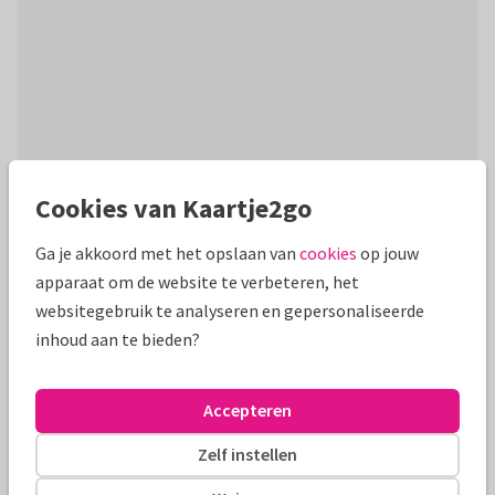
Cookies van Kaartje2go
Productinformatie
Ga je akkoord met het opslaan van
cookies
op jouw
Kleurrijk en trendy bedankkaart voor een echte '#1'! Met
apparaat om de website te verbeteren, het
geïllustreerd vaandel, goudlook sterren rondom en foto op
websitegebruik te analyseren en gepersonaliseerde
binnenzijde. Pas naar wens aan
inhoud aan te bieden?
Alle kaarten zijn helemaal naar wens aan te passen
Accepteren
Bedankkaartjes
Renee geeft vorm
Zelf instellen
Formaten en tarieven