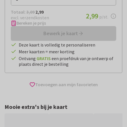
Totaal:
€ 2,99
Totaal:
3,09
2,99
€ 2,99
2,99
per stuk
p/st.
excl. verzendkosten
Bereken je prijs
Bewerk je kaart
Deze kaart is volledig te personaliseren
Meer kaarten = meer korting
Ontvang
GRATIS
een proefdruk van je ontwerp of
plaats direct je bestelling
Toevoegen aan mijn favorieten
Mooie extra's bij je kaart