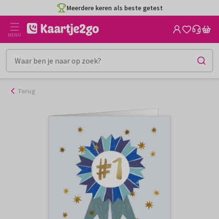
Ga
Meerdere keren als beste getest
naar
de
MENU
inhoud
Terug