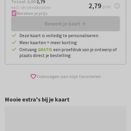
Totaal:
€ 2,79
Totaal:
2,89
2,79
€ 2,79
2,79
per stuk
p/st.
excl. verzendkosten
Bereken je prijs
Bewerk je kaart
Deze kaart is volledig te personaliseren
Meer kaarten = meer korting
Ontvang
GRATIS
een proefdruk van je ontwerp of
plaats direct je bestelling
Toevoegen aan mijn favorieten
Mooie extra's bij je kaart