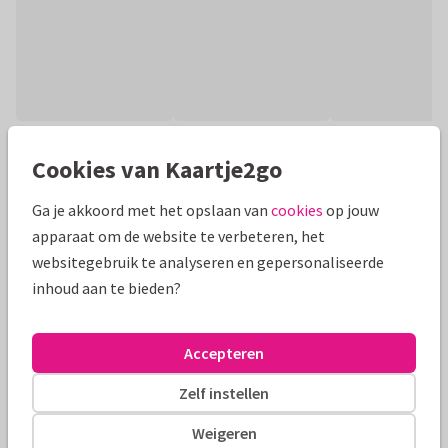
Productinformatie
Cookies van Kaartje2go
Leuke, mooie en vrolijke kaart om iemand te bedanken voor
Ga je akkoord met het opslaan van
cookies
op jouw
het oppassen, helpen met verhuizen, klussen, noem maar op
apparaat om de website te verbeteren, het
:) Let op: goud is geen folie
websitegebruik te analyseren en gepersonaliseerde
inhoud aan te bieden?
Alle kaarten zijn helemaal naar wens aan te passen
Bedankkaartjes
Birds and Flowers
Hulpverleners
Accepteren
Zelf instellen
Formaten en tarieven
Weigeren
10 x 10 cm
14 x 14 cm
21 x 21 cm