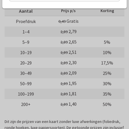
Aantal
Prijs p/s
Korting
Gratis
Proefdruk
0,49
2,79
1–4
2,89
2,65
5–9
5%
2,89
2,51
10–19
10%
2,89
2,30
20–29
17,5%
2,89
2,09
30–49
25%
2,89
1,95
50–99
30%
2,89
1,81
100–199
35%
2,89
1,40
200+
50%
2,89
Dit zijn de prijzen van een kaart zonder luxe afwerkingen (foliedruk,
ronde hoeken, luxe papiersoorten). De getoonde prijzen zijn inclusief