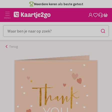
Ga
Meerdere keren als beste getest
naar
de
MENU
inhoud
Terug