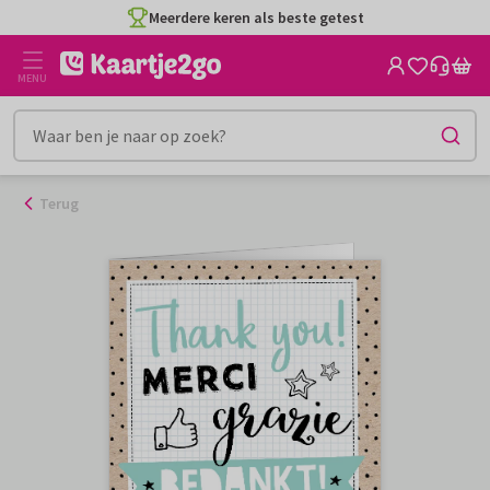
Ga
Meerdere keren als beste getest
naar
de
MENU
inhoud
Terug