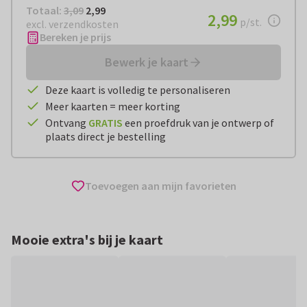
Totaal:
€ 2,99
Totaal:
3,09
2,99
€ 2,99
2,99
per stuk
p/st.
excl. verzendkosten
Bereken je prijs
Bewerk je kaart
Deze kaart is volledig te personaliseren
Meer kaarten = meer korting
Ontvang
GRATIS
een proefdruk van je ontwerp of
plaats direct je bestelling
Toevoegen aan mijn favorieten
Mooie extra's bij je kaart