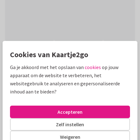
Productinformatie
Cookies van Kaartje2go
Leuke wenskaart om iemand te bedanken in verschillende
Ga je akkoord met het opslaan van
cookies
op jouw
talen. Deze kaart heeft een bijpassende binnenzijde om je
apparaat om de website te verbeteren, het
eigen tekst in te plaatsen.
websitegebruik te analyseren en gepersonaliseerde
inhoud aan te bieden?
Alle kaarten zijn helemaal naar wens aan te passen
Bedankkaartjes
Papercute
Hulpverleners
Accepteren
Zelf instellen
Formaten en tarieven
Weigeren