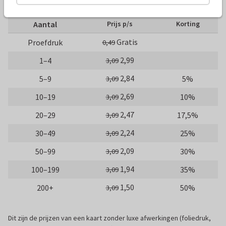
10 x 15 cm
15 x 21 cm
21 x 30 cm
Aantal
Prijs p/s
Korting
Gratis
Proefdruk
0,49
2,99
1–4
3,09
2,84
5–9
5%
3,09
2,69
10–19
10%
3,09
2,47
20–29
17,5%
3,09
2,24
30–49
25%
3,09
2,09
50–99
30%
3,09
1,94
100–199
35%
3,09
1,50
200+
50%
3,09
Dit zijn de prijzen van een kaart zonder luxe afwerkingen (foliedruk,