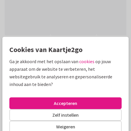
Productinformatie
Cookies van Kaartje2go
Kaart om iemand te bedanken of je waardering uit te
Ga je akkoord met het opslaan van
cookies
op jouw
spreken. Some people don't believe in de heroes... je bent een
apparaat om de website te verbeteren, het
topper!
websitegebruik te analyseren en gepersonaliseerde
inhoud aan te bieden?
Alle kaarten zijn helemaal naar wens aan te passen
Bedankkaartjes
manondesign
Hulpverleners
Accepteren
Zelf instellen
Formaten en tarieven
Weigeren
10 x 10 cm
14 x 14 cm
21 x 21 cm