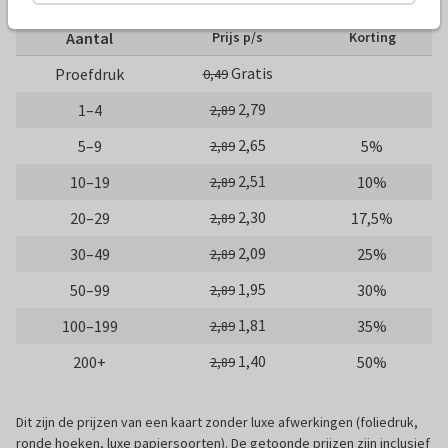
Aantal
Prijs p/s
Korting
Gratis
Proefdruk
0,49
2,79
1–4
2,89
2,65
5–9
5%
2,89
2,51
10–19
10%
2,89
2,30
20–29
17,5%
2,89
2,09
30–49
25%
2,89
1,95
50–99
30%
2,89
1,81
100–199
35%
2,89
1,40
200+
50%
2,89
Dit zijn de prijzen van een kaart zonder luxe afwerkingen (foliedruk,
ronde hoeken, luxe papiersoorten). De getoonde prijzen zijn inclusief