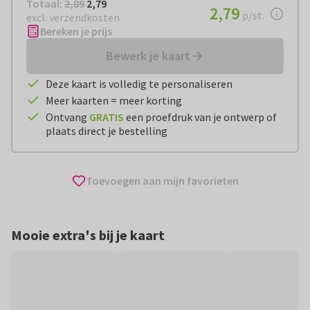
Totaal:
€ 2,79
Totaal:
2,89
2,79
€ 2,79
2,79
per stuk
p/st.
excl. verzendkosten
Bereken je prijs
Bewerk je kaart
Deze kaart is volledig te personaliseren
Meer kaarten = meer korting
Ontvang
GRATIS
een proefdruk van je ontwerp of
plaats direct je bestelling
Toevoegen aan mijn favorieten
Mooie extra's bij je kaart