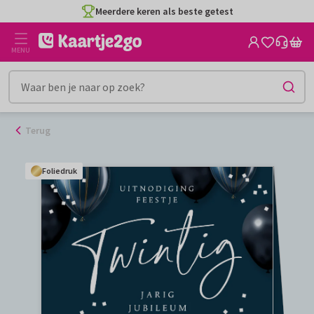
Ga
Meerdere keren als beste getest
naar
de
MENU
inhoud
Terug
Foliedruk
Foliedruk
Foliedruk
Foliedruk