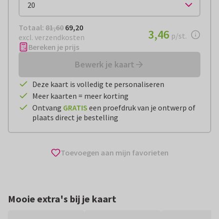
Totaal:
€ 69,20
Totaal:
81,60
69,20
€ 3,46
3,46
per stuk
p/st.
excl. verzendkosten
Bereken je prijs
Bewerk je kaart
Deze kaart is volledig te personaliseren
Meer kaarten = meer korting
Ontvang
GRATIS
een proefdruk van je ontwerp of
plaats direct je bestelling
Toevoegen aan mijn favorieten
Mooie extra's bij je kaart