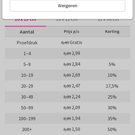
Formaten en tarieven
Weigeren
10 x 15 cm
15 x 21 cm
21 x 30 cm
Aantal
Prijs p/s
Korting
Gratis
Proefdruk
0,49
2,99
1–4
3,09
2,84
5–9
5%
3,09
2,69
10–19
10%
3,09
2,47
20–29
17,5%
3,09
2,24
30–49
25%
3,09
2,09
50–99
30%
3,09
1,94
100–199
35%
3,09
1,50
200+
50%
3,09