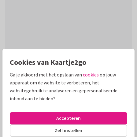
Cookies van Kaartje2go
Productinformatie
Ga je akkoord met het opslaan van
cookies
op jouw
Uitnodiging voor een jubileumfeest voor een 20-jarig
apparaat om de website te verbeteren, het
jubileum met ballonnen en confetti op een donkerblauwe
websitegebruik te analyseren en gepersonaliseerde
achtergrond.
inhoud aan te bieden?
Alle kaarten zijn helemaal naar wens aan te passen
Accepteren
Zakelijke kaarten
Paperhugs - by Lidy
Zelf instellen