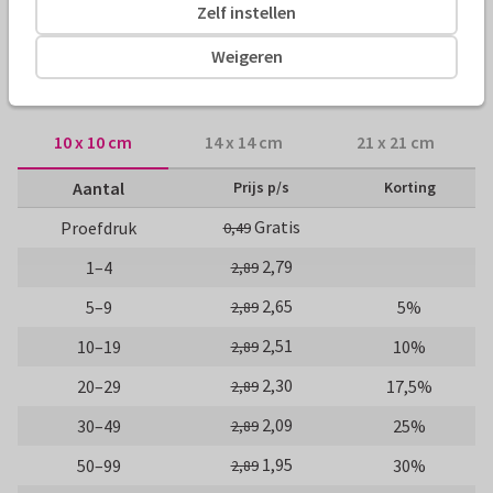
Zelf instellen
Zakelijke kaarten
Paperhugs - by Lidy
Weigeren
Formaten en tarieven
10 x 10 cm
14 x 14 cm
21 x 21 cm
Aantal
Prijs p/s
Korting
Gratis
Proefdruk
0,49
2,79
1–4
2,89
2,65
5–9
5%
2,89
2,51
10–19
10%
2,89
2,30
20–29
17,5%
2,89
2,09
30–49
25%
2,89
1,95
50–99
30%
2,89