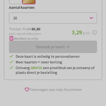
Aantal kaarten
:
Totaal:
€ 65,80
Totaal:
77,60
65,80
€ 3,29
3,29
per stuk
p/st.
excl. verzendkosten
Bereken je prijs
Bewerk je kaart
Deze kaart is volledig te personaliseren
Meer kaarten = meer korting
Ontvang
GRATIS
een proefdruk van je ontwerp of
plaats direct je bestelling
Toevoegen aan mijn favorieten