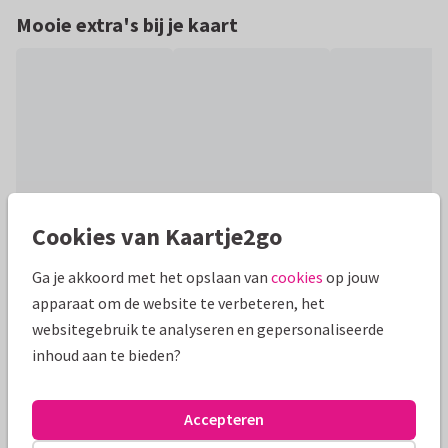
Mooie extra's bij je kaart
Cookies van Kaartje2go
Ga je akkoord met het opslaan van
cookies
op jouw
Productinformatie
apparaat om de website te verbeteren, het
Een feestelijke en algemene zakelijke uitnodigingskaart
websitegebruik te analyseren en gepersonaliseerde
voor een teamuitje. Met gouden confetti. De tekst is
inhoud aan te bieden?
aanpasbaar.
Accepteren
Alle kaarten zijn helemaal naar wens aan te passen