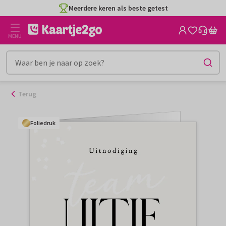
Ga
Meerdere keren als beste getest
naar
de
MENU
inhoud
Terug
Foliedruk
Foliedruk
Foliedruk
Foliedruk