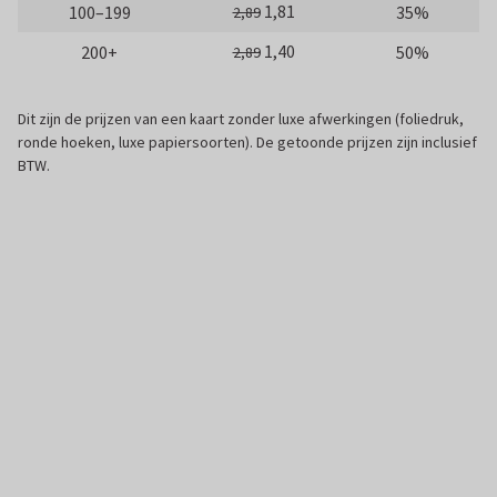
1,81
100–199
35%
2,89
1,40
200+
50%
2,89
Dit zijn de prijzen van een kaart zonder luxe afwerkingen (foliedruk,
ronde hoeken, luxe papiersoorten). De getoonde prijzen zijn inclusief
BTW.