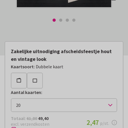
Zakelijke uitnodiging afscheidsfeestje hout
en vintage look
Kaartsoort
:
Dubbele kaart
Aantal kaarten
:
Totaal:
€ 49,40
Totaal:
61,80
49,40
€ 2,47
2,47
per stuk
p/st.
excl. verzendkosten