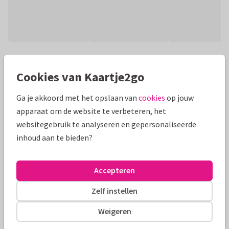
Productinformatie
Cookies van Kaartje2go
Uitnodiging voor een afscheidsfeestje, met een houten
achtergrond en vintage typografie. Aan de binnenkant is
Ga je akkoord met het opslaan van
cookies
op jouw
ruimte voor een foto.
apparaat om de website te verbeteren, het
websitegebruik te analyseren en gepersonaliseerde
Alle kaarten zijn helemaal naar wens aan te passen
inhoud aan te bieden?
Zakelijke kaarten
Tirza
Accepteren
Formaten en tarieven
Zelf instellen
10 x 15 cm
15 x 21 cm
21 x 30 cm
Weigeren
Aantal
Prijs p/s
Korting