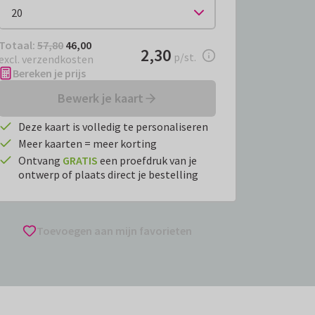
Totaal:
€ 46,00
Totaal:
57,80
46,00
€ 2,30
2,30
per stuk
p/st.
excl. verzendkosten
Bereken je prijs
Bewerk je kaart
Deze kaart is volledig te personaliseren
Meer kaarten = meer korting
Ontvang
GRATIS
een proefdruk van je
ontwerp of plaats direct je bestelling
Toevoegen aan mijn favorieten