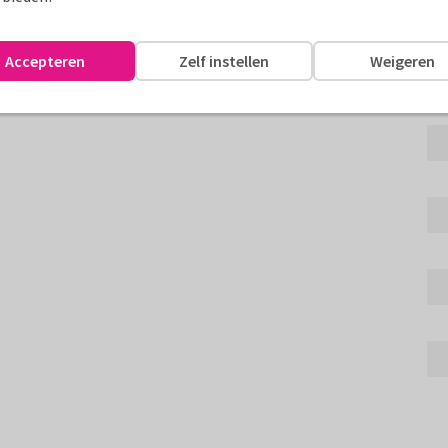
ollega te bedanken. Met gouden
Accepteren
Zelf instellen
Weigeren
assen