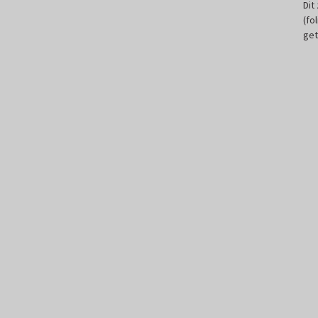
Dit
(fo
get