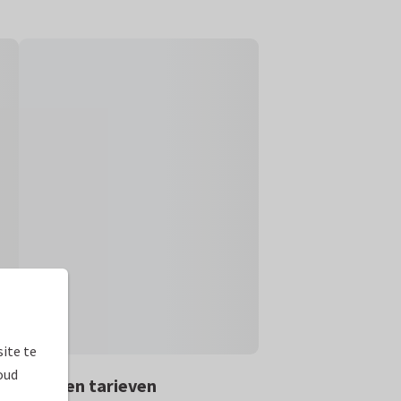
ite te
oud
rmaten en tarieven