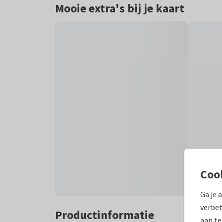
Mooie extra's bij je kaart
Coo
Ga je 
verbet
Productinformatie
aan te