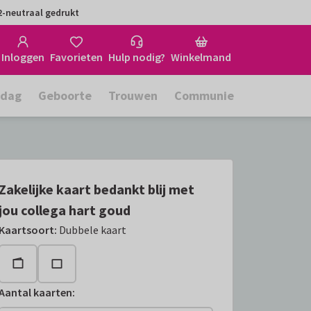
-neutraal gedrukt
Inloggen
Favorieten
Hulp nodig?
Winkelmand
rdag
Geboorte
Trouwen
Communie
Zakelijke kaart bedankt blij met
jou collega hart goud
Kaartsoort
:
Dubbele kaart
Aantal kaarten
: