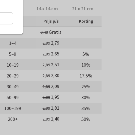
10 x 10 cm
14 x 14 cm
21 x 21 cm
Aantal
Prijs p/s
Korting
Gratis
Proefdruk
0,49
2,79
1–4
2,89
2,65
5–9
5%
2,89
2,51
10–19
10%
2,89
2,30
20–29
17,5%
2,89
2,09
30–49
25%
2,89
1,95
50–99
30%
2,89
1,81
100–199
35%
2,89
1,40
200+
50%
2,89