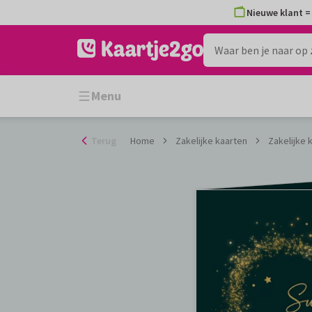
Ga
Nieuwe klant = 
naar
de
inhoud
Menu
Terug
Home
Zakelijke kaarten
Zakelijke 