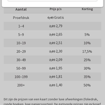
Aantal
Prijs p/s
Korting
Gratis
Proefdruk
0,49
2,79
1–4
2,89
2,65
5–9
5%
2,89
2,51
10–19
10%
2,89
2,30
20–29
17,5%
2,89
2,09
30–49
25%
2,89
1,95
50–99
30%
2,89
1,81
100–199
35%
2,89
1,40
200+
50%
2,89
Dit zijn de prijzen van een kaart zonder luxe afwerkingen (foliedruk,
ronde hoeken, luxe papiersoorten). De getoonde prijzen zijn inclusief