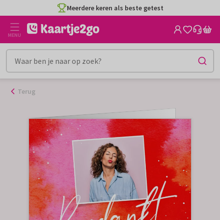
Ga
Meerdere keren als beste getest
naar
de
MENU
inhoud
Terug