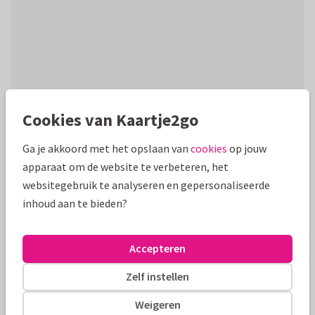
Cookies van Kaartje2go
Productinformatie
Ga je akkoord met het opslaan van
cookies
op jouw
Een hippe zakelijke bedankkaart met foto's en roze en rode
apparaat om de website te verbeteren, het
waterverf. Leuk met foto's van de gewaardeerde collega!
websitegebruik te analyseren en gepersonaliseerde
inhoud aan te bieden?
Alle kaarten zijn helemaal naar wens aan te passen
Zakelijke kaarten
Paperhugs - by Lidy
Accepteren
Zelf instellen
Formaten en tarieven
Weigeren
10 x 10 cm
14 x 14 cm
21 x 21 cm