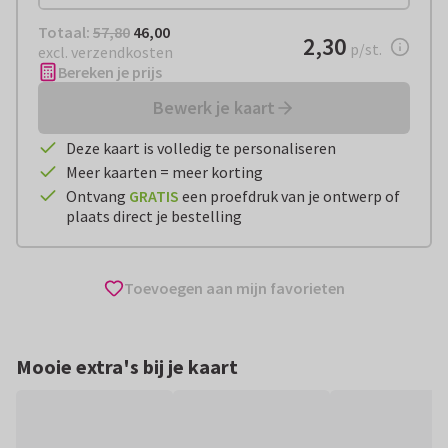
Totaal:
€ 46,00
Totaal:
57,80
46,00
€ 2,30
2,30
per stuk
p/st.
excl. verzendkosten
Bereken je prijs
Bewerk je kaart
Deze kaart is volledig te personaliseren
Meer kaarten = meer korting
Ontvang
GRATIS
een proefdruk van je ontwerp of
plaats direct je bestelling
Toevoegen aan mijn favorieten
Mooie extra's bij je kaart