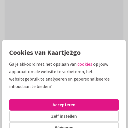
Cookies van Kaartje2go
Productinformatie
Stijlvolle zakelijke wenskaart met een grote 'bedankt', een
Ga je akkoord met het opslaan van
cookies
op jouw
donkerblauwe achtergrond en een gouden ster (geen
apparaat om de website te verbeteren, het
goudfolie). Met binnen een foto.
websitegebruik te analyseren en gepersonaliseerde
inhoud aan te bieden?
Alle kaarten zijn helemaal naar wens aan te passen
Accepteren
Zakelijke kaarten
Manique
Zelf instellen
Formaten en tarieven
Weigeren