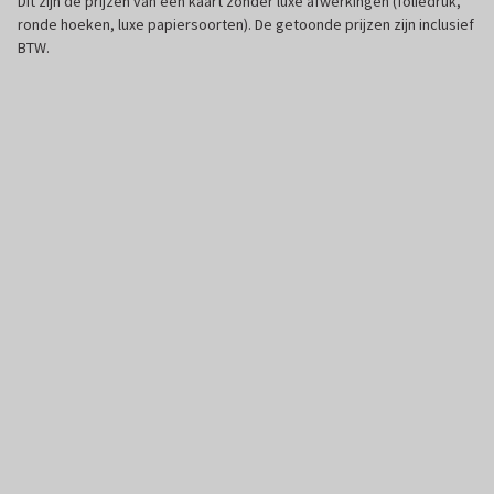
Dit zijn de prijzen van een kaart zonder luxe afwerkingen (foliedruk,
ronde hoeken, luxe papiersoorten). De getoonde prijzen zijn inclusief
BTW.