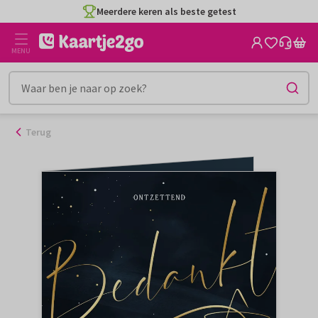
Ga
Meerdere keren als beste getest
naar
de
MENU
inhoud
Terug