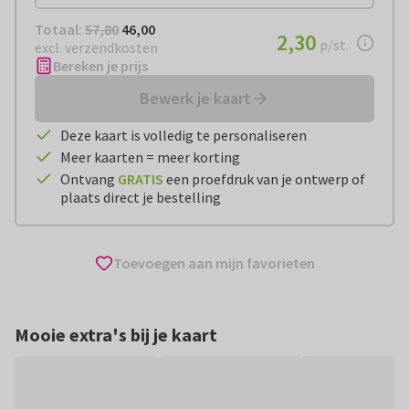
Totaal:
€ 46,00
Totaal:
57,80
46,00
€ 2,30
2,30
per stuk
p/st.
excl. verzendkosten
Bereken je prijs
Bewerk je kaart
Deze kaart is volledig te personaliseren
Meer kaarten = meer korting
Ontvang
GRATIS
een proefdruk van je ontwerp of
plaats direct je bestelling
Toevoegen aan mijn favorieten
Mooie extra's bij je kaart