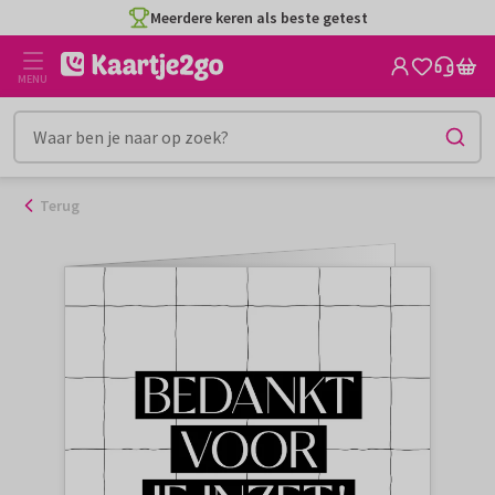
Ga
Meerdere keren als beste getest
naar
de
MENU
inhoud
Terug