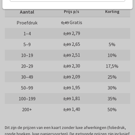
Aantal
Prijs p/s
Korting
Gratis
Proefdruk
0,49
2,79
1–4
2,89
2,65
5–9
5%
2,89
2,51
10–19
10%
2,89
2,30
20–29
17,5%
2,89
2,09
30–49
25%
2,89
1,95
50–99
30%
2,89
1,81
100–199
35%
2,89
1,40
200+
50%
2,89
Dit zijn de prijzen van een kaart zonder luxe afwerkingen (foliedruk,
ronde hoeken, luxe papiersoorten). De getoonde prijzen zijn inclusief