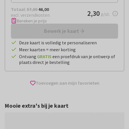
Totaal:
€ 46,00
Totaal:
57,80
46,00
€ 2,30
2,30
per stuk
p/st.
excl. verzendkosten
Bereken je prijs
Bewerk je kaart
Deze kaart is volledig te personaliseren
Meer kaarten = meer korting
Ontvang
GRATIS
een proefdruk van je ontwerp of
plaats direct je bestelling
Toevoegen aan mijn favorieten
Mooie extra's bij je kaart