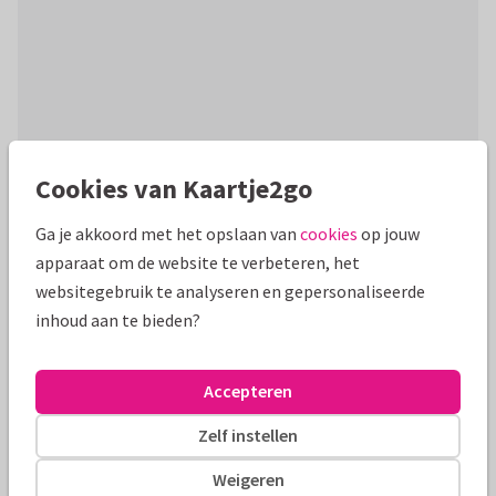
Cookies van Kaartje2go
Productinformatie
Ga je akkoord met het opslaan van
cookies
op jouw
Hip kaartje om iemand (een collega, stagiaire, vriend(in)
apparaat om de website te verbeteren, het
etc.) te bedanken voor hun inzet.
websitegebruik te analyseren en gepersonaliseerde
inhoud aan te bieden?
Alle kaarten zijn helemaal naar wens aan te passen
Zakelijke kaarten
Tirza
Accepteren
Zelf instellen
Formaten en tarieven
Weigeren
10 x 10 cm
14 x 14 cm
21 x 21 cm