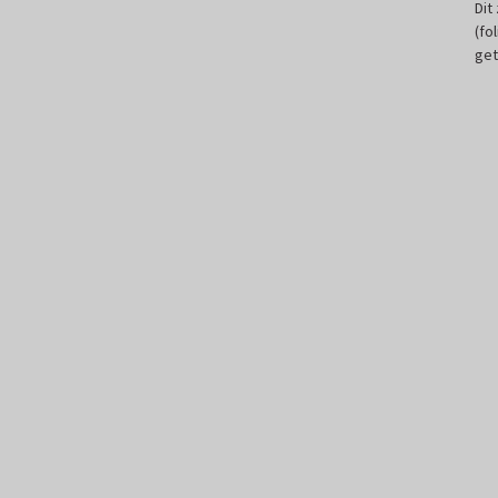
Dit
(fo
get