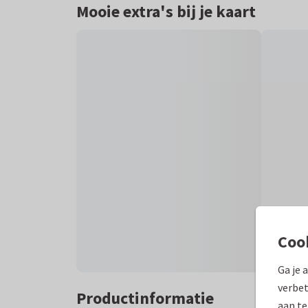
Mooie extra's bij je kaart
Coo
Ga je 
verbet
Productinformatie
aan te