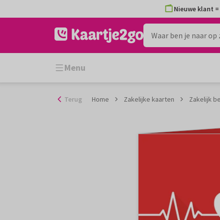
Ga
Nieuwe klant = 
naar
de
inhoud
Menu
Terug
Home
Zakelijke kaarten
Zakelijk b