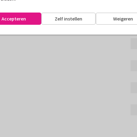
e laten weten dat je het harde
kleur.
Accepteren
Zelf instellen
Weigeren
assen