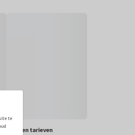
ite te
oud
rmaten en tarieven