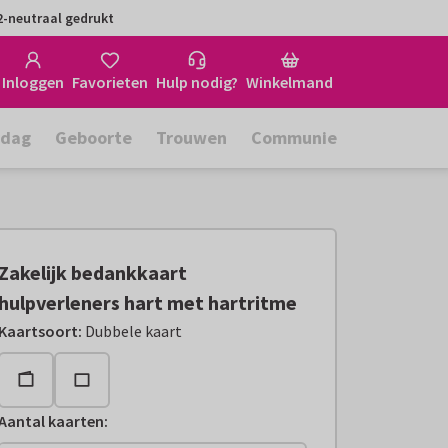
-neutraal gedrukt
Inloggen
Favorieten
Hulp nodig?
Winkelmand
rdag
Geboorte
Trouwen
Communie
Zakelijk bedankkaart
hulpverleners hart met hartritme
Kaartsoort
:
Dubbele kaart
Aantal kaarten
: