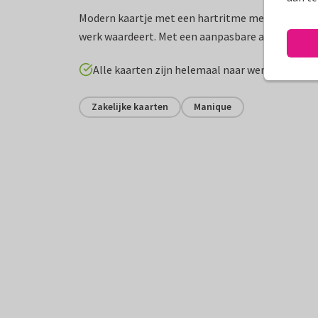
Modern kaartje met een hartritme met hart! Om t
werk waardeert. Met een aanpasbare achtergrond
Alle kaarten zijn helemaal naar wens aan te p
Zakelijke kaarten
Manique