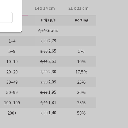
10 x 10 cm
14 x 14 cm
21 x 21 cm
Aantal
Prijs p/s
Korting
Gratis
Proefdruk
0,49
2,79
1–4
2,89
2,65
5–9
5%
2,89
2,51
10–19
10%
2,89
2,30
20–29
17,5%
2,89
2,09
30–49
25%
2,89
1,95
50–99
30%
2,89
1,81
100–199
35%
2,89
1,40
200+
50%
2,89