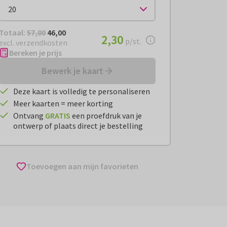
Totaal:
€ 46,00
Totaal:
57,80
46,00
€ 2,30
2,30
per stuk
p/st.
excl. verzendkosten
Bereken je prijs
Bewerk je kaart
Deze kaart is volledig te personaliseren
Meer kaarten = meer korting
Ontvang
GRATIS
een proefdruk van je
ontwerp of plaats direct je bestelling
Toevoegen aan mijn favorieten