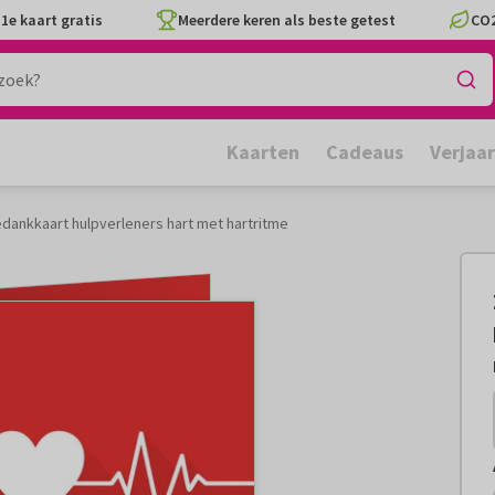
1e kaart gratis
Meerdere keren als beste getest
CO2
Kaarten
Cadeaus
Verjaa
edankkaart hulpverleners hart met hartritme