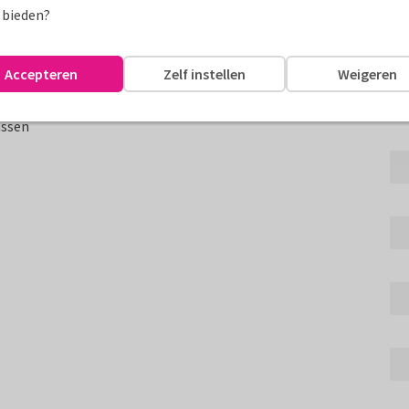
 bieden?
Fo
grote foto op voorzijde, tekst
Accepteren
Zelf instellen
Weigeren
estelijke touch!
assen