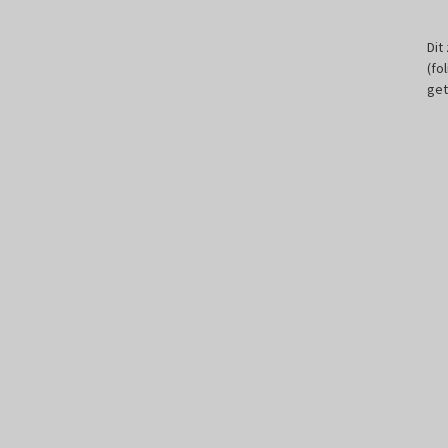
Dit
(fo
get