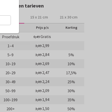
rmaten en tarieven
10 x 15 cm
15 x 21 cm
21 x 30 cm
Aantal
Prijs p/s
Korting
Gratis
Proefdruk
0,49
2,99
1–4
3,09
2,84
5–9
5%
3,09
2,69
10–19
10%
3,09
2,47
20–29
17,5%
3,09
2,24
30–49
25%
3,09
2,09
50–99
30%
3,09
1,94
100–199
35%
3,09
1,50
200+
50%
3,09