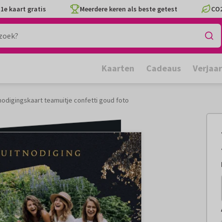
1e kaart gratis
Meerdere keren als beste getest
CO2
Kaarten
Cadeaus
Verjaa
nodigingskaart teamuitje confetti goud foto