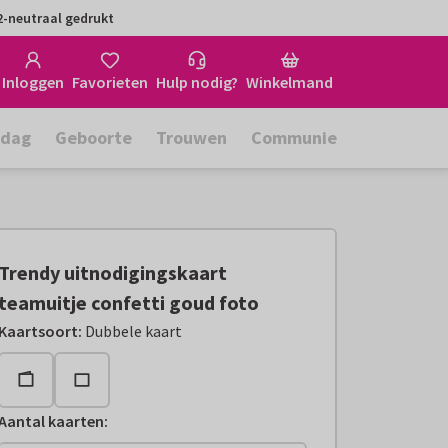
-neutraal gedrukt
Inloggen
Favorieten
Hulp nodig?
Winkelmand
rdag
Geboorte
Trouwen
Communie
Trendy uitnodigingskaart
teamuitje confetti goud foto
Kaartsoort
:
Dubbele kaart
Aantal kaarten
: