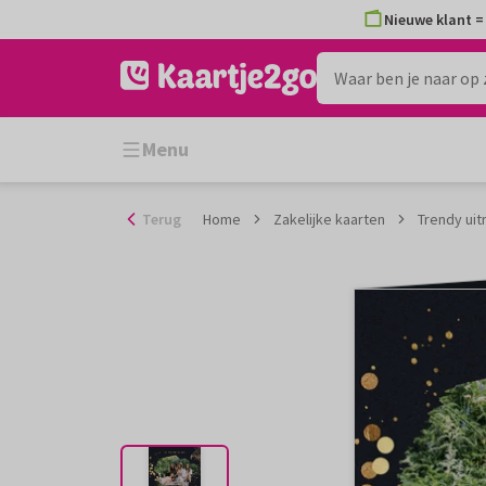
Ga
Nieuwe klant = 
naar
de
inhoud
Menu
Terug
Home
Zakelijke kaarten
Trendy uit