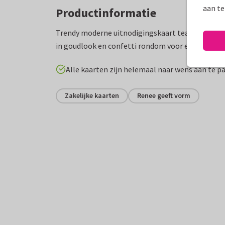
aan te
Productinformatie
Trendy moderne uitnodigingskaart teamuitje met 
in goudlook en confetti rondom voor een extra fe
Alle kaarten zijn helemaal naar wens aan te p
Zakelijke kaarten
Renee geeft vorm