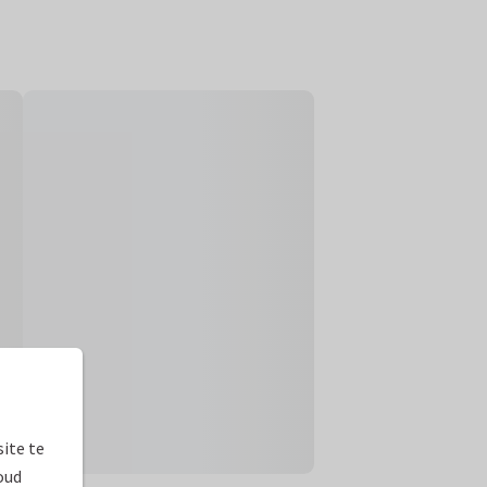
ite te
oud