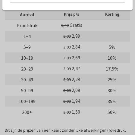
10 x 15 cm
15 x 21 cm
21 x 30 cm
Aantal
Prijs p/s
Korting
Gratis
Proefdruk
0,49
2,99
1–4
3,09
2,84
5–9
5%
3,09
2,69
10–19
10%
3,09
2,47
20–29
17,5%
3,09
2,24
30–49
25%
3,09
2,09
50–99
30%
3,09
1,94
100–199
35%
3,09
1,50
200+
50%
3,09
Dit zijn de prijzen van een kaart zonder luxe afwerkingen (foliedruk,