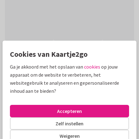
Productinformatie
Cookies van Kaartje2go
Leuke kaart met complimenten voor de thuiswerker. Het is
Ga je akkoord met het opslaan van
cookies
op jouw
een zolderkamer met een bureau. In de lucht een vliegtuigje
apparaat om de website te verbeteren, het
met een flyer, zie binnenkant
websitegebruik te analyseren en gepersonaliseerde
inhoud aan te bieden?
Alle kaarten zijn helemaal naar wens aan te passen
Zakelijke kaarten
Panache illustrations
Accepteren
Zelf instellen
Formaten en tarieven
Weigeren