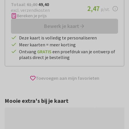
Totaal:
€ 49,40
Totaal:
61,80
49,40
€ 2,47
2,47
per stuk
p/st.
excl. verzendkosten
Bereken je prijs
Bewerk je kaart
Deze kaart is volledig te personaliseren
Meer kaarten = meer korting
Ontvang
GRATIS
een proefdruk van je ontwerp of
plaats direct je bestelling
Toevoegen aan mijn favorieten
Mooie extra's bij je kaart