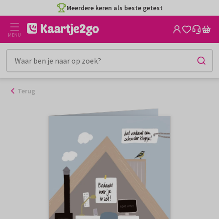
Ga
Meerdere keren als beste getest
naar
de
MENU
inhoud
Terug