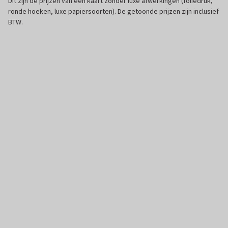
Dit zijn de prijzen van een kaart zonder luxe afwerkingen (foliedruk,
ronde hoeken, luxe papiersoorten). De getoonde prijzen zijn inclusief
BTW.