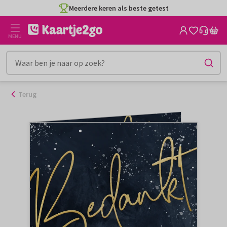
Ga
Meerdere keren als beste getest
naar
de
MENU
inhoud
Terug