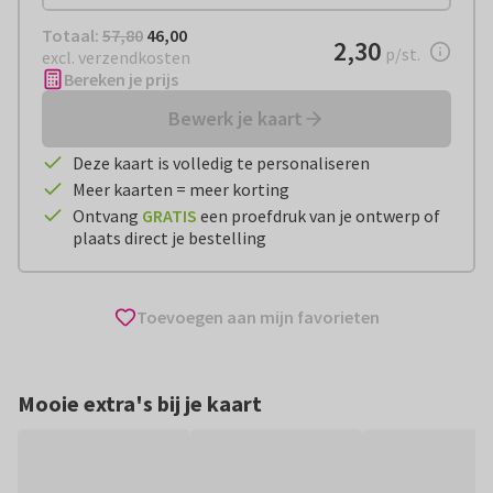
Totaal:
€ 46,00
Totaal:
57,80
46,00
€ 2,30
2,30
per stuk
p/st.
excl. verzendkosten
Bereken je prijs
Bewerk je kaart
Deze kaart is volledig te personaliseren
Meer kaarten = meer korting
Ontvang
GRATIS
een proefdruk van je ontwerp of
plaats direct je bestelling
Toevoegen aan mijn favorieten
Mooie extra's bij je kaart