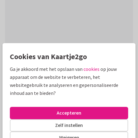
Cookies van Kaartje2go
Productinformatie
Bedank je medewerker of secretaresse voor de inzet met
Ga je akkoord met het opslaan van
cookies
op jouw
deze stijlvolle donkerblauwe kaart met goudlook 'bedankt'
apparaat om de website te verbeteren, het
en spetters!
websitegebruik te analyseren en gepersonaliseerde
inhoud aan te bieden?
Alle kaarten zijn helemaal naar wens aan te passen
Accepteren
Zakelijke kaarten
Manique
Zelf instellen
Formaten en tarieven
Weigeren