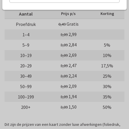
10 x 15 cm
15 x 21 cm
21 x 30 cm
Aantal
Prijs p/s
Korting
Gratis
Proefdruk
0,49
2,99
1–4
3,09
2,84
5–9
5%
3,09
2,69
10–19
10%
3,09
2,47
20–29
17,5%
3,09
2,24
30–49
25%
3,09
2,09
50–99
30%
3,09
1,94
100–199
35%
3,09
1,50
200+
50%
3,09
Dit zijn de prijzen van een kaart zonder luxe afwerkingen (foliedruk,