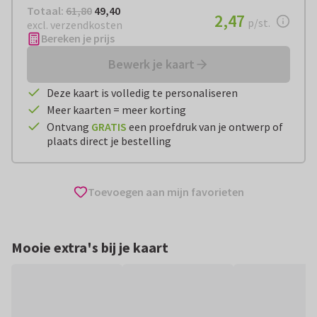
Totaal:
€ 49,40
Totaal:
61,80
49,40
€ 2,47
2,47
per stuk
p/st.
excl. verzendkosten
Bereken je prijs
Bewerk je kaart
Deze kaart is volledig te personaliseren
Meer kaarten = meer korting
Ontvang
GRATIS
een proefdruk van je ontwerp of
plaats direct je bestelling
Toevoegen aan mijn favorieten
Mooie extra's bij je kaart