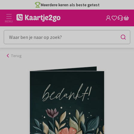
Ga
Meerdere keren als beste getest
naar
de
MENU
inhoud
Terug