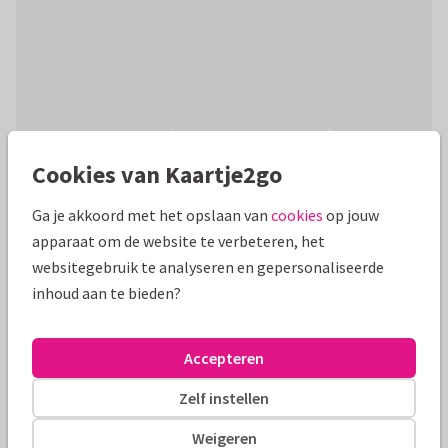
Productinformatie
Cookies van Kaartje2go
Bedankt kaartje om bijvoorbeeld je collega te bedanken met
Ga je akkoord met het opslaan van
cookies
op jouw
een illustratie van een envelop met bloemen. Plaats binnen
apparaat om de website te verbeteren, het
je persoonlijke boodschap!
websitegebruik te analyseren en gepersonaliseerde
inhoud aan te bieden?
Alle kaarten zijn helemaal naar wens aan te passen
Zakelijke kaarten
Manique
Accepteren
Zelf instellen
Formaten en tarieven
Weigeren