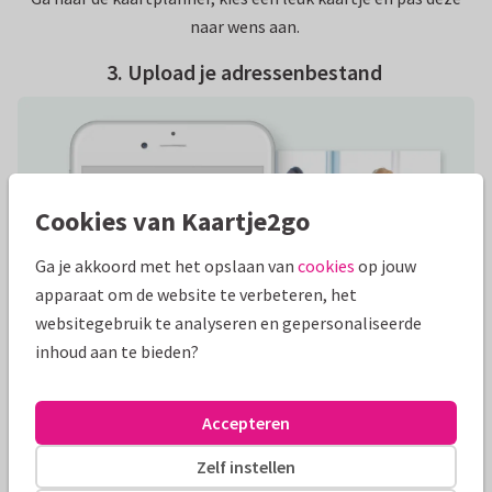
naar wens aan.
3. Upload je adressenbestand
Cookies van Kaartje2go
Ga je akkoord met het opslaan van
cookies
op jouw
apparaat om de website te verbeteren, het
websitegebruik te analyseren en gepersonaliseerde
inhoud aan te bieden?
Upload en controleer je adressenlijst en de verjaardagsdata
Accepteren
(dd-mm-jjjj). Klopt alles? Rond dan je bestelling af.
Zelf instellen
4. Klaar? Verzenden maar